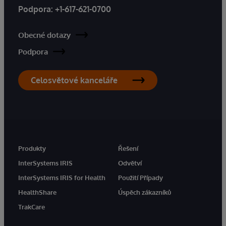
Podpora:
+1-617-621-0700
Obecné dotazy
Podpora
Celosvětové kanceláře
Produkty
Řešení
InterSystems IRIS
Odvětví
InterSystems IRIS for Health
Použití Případy
HealthShare
Úspěch zákazníků
TrakCare