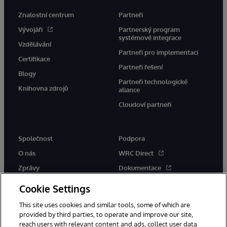
Znalostní centrum
Partneři
Vývojáři
Partnerský program
systémové integrace
Vzdělávání
Partneři pro implementaci
Certifikace
Partneři řešení
Blogy
Partneři technologické
Knihovna zdrojů
aliance
Cloudoví partneři
Společnost
Podpora
O nás
WRC Direct
Zprávy
Dokumentace
Události
Upozornění a rady týkající se
Cookie Settings
produktů
Kariéra
This site uses cookies and similar tools, some of which are
provided by third parties, to operate and improve our site,
reach users with relevant content and ads, collect user data