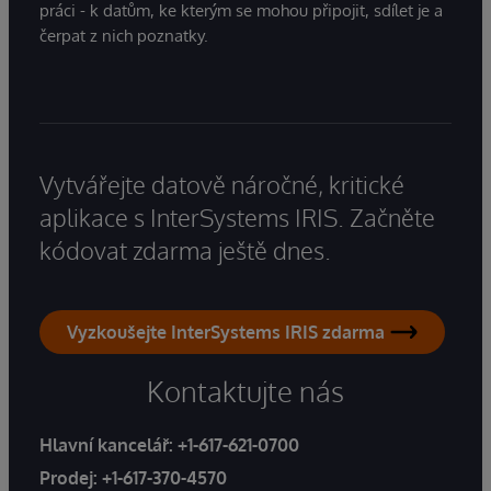
práci - k datům, ke kterým se mohou připojit, sdílet je a
čerpat z nich poznatky.
Vytvářejte datově náročné, kritické
aplikace s InterSystems IRIS. Začněte
kódovat zdarma ještě dnes.
Vyzkoušejte InterSystems IRIS zdarma
Kontaktujte nás
Hlavní kancelář:
+1-617-621-0700
Prodej:
+1-617-370-4570