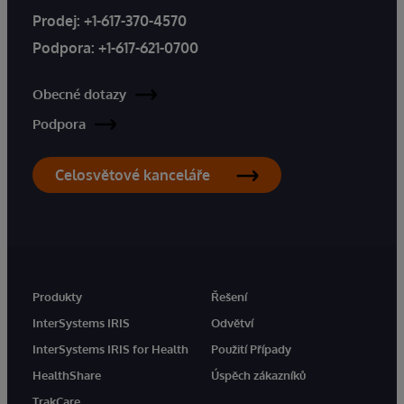
Prodej:
+1-617-370-4570
Podpora:
+1-617-621-0700
Obecné dotazy
Podpora
Celosvětové kanceláře
Produkty
Řešení
InterSystems IRIS
Odvětví
InterSystems IRIS for Health
Použití Případy
HealthShare
Úspěch zákazníků
TrakCare