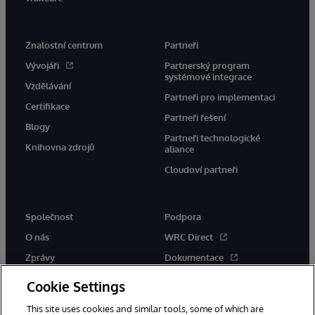
Znalostní centrum
Partneři
Vývojáři
Partnerský program
systémové integrace
Vzdělávání
Partneři pro implementaci
Certifikace
Partneři řešení
Blogy
Partneři technologické
Knihovna zdrojů
aliance
Cloudoví partneři
Společnost
Podpora
O nás
WRC Direct
Zprávy
Dokumentace
Události
Upozornění a rady týkající se
Cookie Settings
produktů
Kariéra
This site uses cookies and similar tools, some of which are