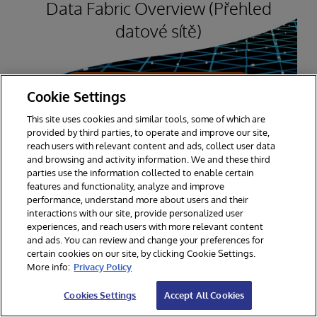
Data Fabric Overview (Přehled
datové sítě)
Zjistěte více
Cookie Settings
This site uses cookies and similar tools, some of which are
provided by third parties, to operate and improve our site,
reach users with relevant content and ads, collect user data
and browsing and activity information. We and these third
parties use the information collected to enable certain
Podrobnější technická srovnání
features and functionality, analyze and improve
performance, understand more about users and their
interactions with our site, provide personalized user
experiences, and reach users with more relevant content
Přístup k datům a jejich správa
and ads. You can review and change your preferences for
certain cookies on our site, by clicking Cookie Settings.
More info:
Privacy Policy
Datová struktura
je navržena tak, aby
Cookies Settings
Accept All Cookies
poskytovala jednotnou a konzistentní vrstvu