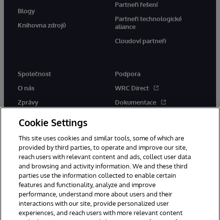
Partneři řešení
Blogy
Partneři technologické
Knihovna zdrojů
aliance
Cloudoví partneři
Společnost
Podpora
O nás
WRC Direct
Zprávy
Dokumentace
Události
Upozornění a rady týkající se
Cookie Settings
produktů
Kariéra
This site uses cookies and similar tools, some of which are
provided by third parties, to operate and improve our site,
reach users with relevant content and ads, collect user data
and browsing and activity information. We and these third
parties use the information collected to enable certain
features and functionality, analyze and improve
performance, understand more about users and their
© 1996-2026 InterSystems Corporation, Boston, MA. Všechna práva
vyhrazena.
interactions with our site, provide personalized user
experiences, and reach users with more relevant content
Oznámení/podmínky a pravidla