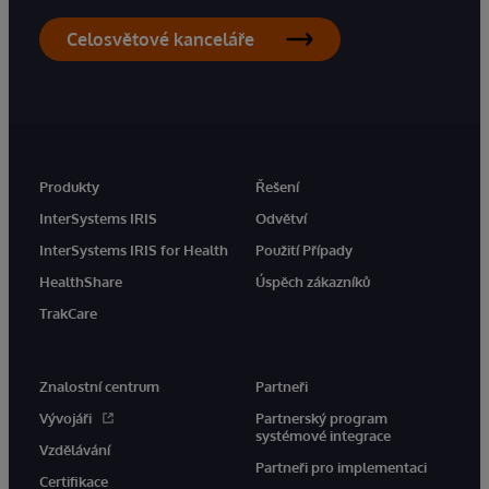
Celosvětové kanceláře
Produkty
Řešení
InterSystems IRIS
Odvětví
InterSystems IRIS for Health
Použití Případy
HealthShare
Úspěch zákazníků
TrakCare
Znalostní centrum
Partneři
Vývojáři
Partnerský program
systémové integrace
Vzdělávání
Partneři pro implementaci
Certifikace