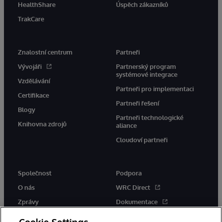
HealthShare
Úspěch zákazníků
TrakCare
Znalostní centrum
Partneři
Vývojáři
Partnerský program
systémové integrace
Vzdělávání
Partneři pro implementaci
Certifikace
Partneři řešení
Blogy
Partneři technologické
Knihovna zdrojů
aliance
Cloudoví partneři
Společnost
Podpora
O nás
WRC Direct
Zprávy
Dokumentace
Události
Upozornění a rady týkající se