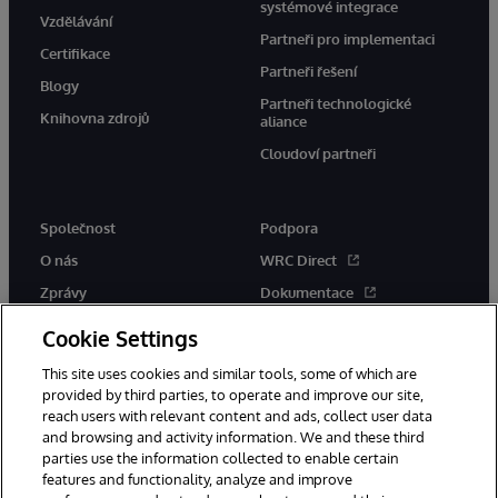
systémové integrace
Vzdělávání
Partneři pro implementaci
Certifikace
Partneři řešení
Blogy
Partneři technologické
Knihovna zdrojů
aliance
Cloudoví partneři
Společnost
Podpora
O nás
WRC Direct
Zprávy
Dokumentace
Události
Upozornění a rady týkající se
Cookie Settings
produktů
Kariéra
This site uses cookies and similar tools, some of which are
provided by third parties, to operate and improve our site,
reach users with relevant content and ads, collect user data
and browsing and activity information. We and these third
parties use the information collected to enable certain
features and functionality, analyze and improve