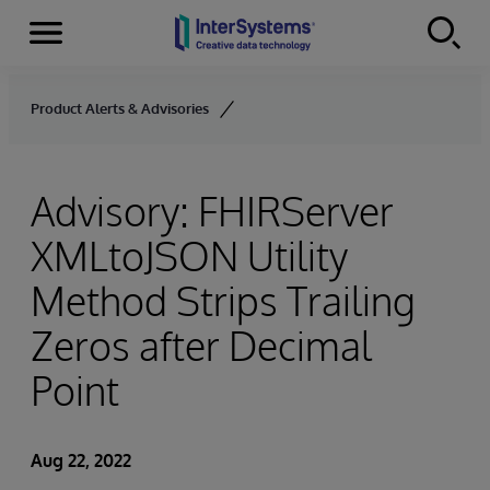
Menu
Skip to content
Product Alerts & Advisories
Advisory: FHIRServer
XMLtoJSON Utility
Method Strips Trailing
Zeros after Decimal
Point
Aug 22, 2022