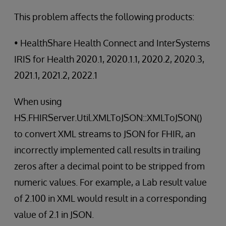
This problem affects the following products:
• HealthShare Health Connect and InterSystems
IRIS for Health 2020.1, 2020.1.1, 2020.2, 2020.3,
2021.1, 2021.2, 2022.1
When using
HS.FHIRServer.Util.XMLToJSON::XMLToJSON()
to convert XML streams to JSON for FHIR, an
incorrectly implemented call results in trailing
zeros after a decimal point to be stripped from
numeric values. For example, a Lab result value
of 2.100 in XML would result in a corresponding
value of 2.1 in JSON.