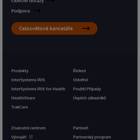
Obecné dotazy
Podpora
Celosvětové kanceláře
Produkty
Řešení
InterSystems IRIS
Odvětví
InterSystems IRIS for Health
Použití Případy
HealthShare
Úspěch zákazníků
TrakCare
Znalostní centrum
Partneři
Vývojáři
Partnerský program