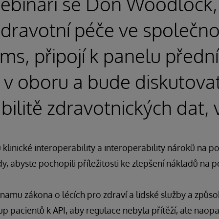
ebináři se Don Woodlock,
dravotní péče ve společno
ms, připojí k panelu předn
 v oboru a bude diskutova
bilitě zdravotnických dat, 
linické interoperability a interoperability nároků na p
 abyste pochopili příležitosti ke zlepšení nákladů na péči
namu zákona o lécích pro zdraví a lidské služby a způso
p pacientů k API, aby regulace nebyla přítěží, ale naop