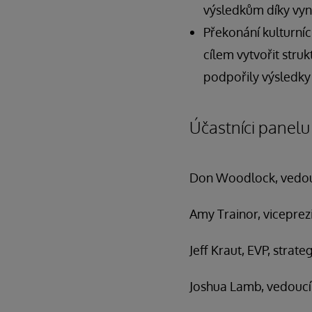
výsledkům díky vyni
Překonání kulturní
cílem vytvořit str
podpořily výsledky
Účastníci panelu
Don Woodlock, vedouc
Amy Trainor, viceprez
Jeff Kraut, EVP, strat
Joshua Lamb, vedoucí 