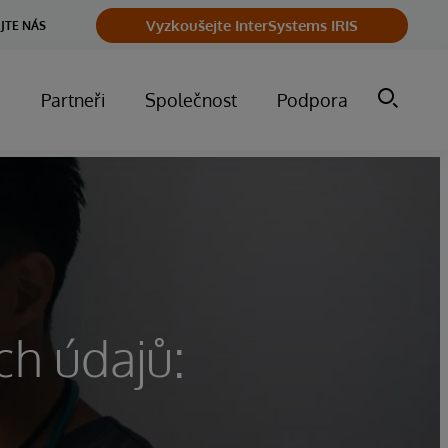
Vyzkoušejte InterSystems IRIS
JTE NÁS
m
Partneři
Společnost
Podpora
ch údajů: