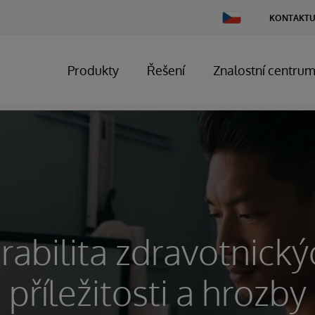
Change
KONTAKTU
Country
Produkty
Řešení
Znalostní centru
rabilita zdravotnický
příležitosti a hrozby