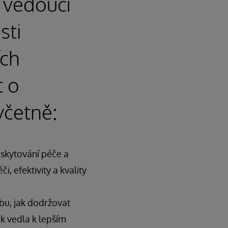
 vedoucí
sti
ích
t o
včetně:
oskytování péče a
, efektivity a kvality
bu, jak dodržovat
ak vedla k lepším