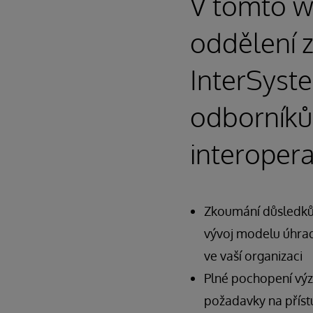
V tomto w
oddělení z
InterSyste
odborníků
interopera
Zkoumání důsledků k
vývoj modelu úhrady,
ve vaší organizaci
Plné pochopení výz
požadavky na přístu