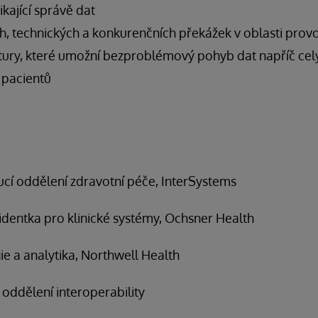
kající správě dat
ch, technických a konkurenčních překážek v oblasti prov
uktury, které umožní bezproblémový pohyb dat napříč c
 pacientů
í oddělení zdravotní péče, InterSystems
identka pro klinické systémy, Ochsner Health
egie a analytika, Northwell Health
oddělení interoperability