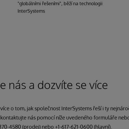
"globálními řešeními", běží na technologii
InterSystems
e nás a dozvíte se více
více o tom, jak společnost InterSystems řeší i ty nejnár
, kontaktujte nás pomocí níže uvedeného formuláře neb
-370-4580 (prodej) nebo +1-617-621-0600 (hlavní).