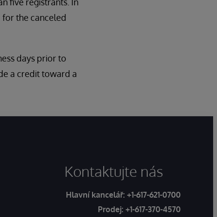
n five registrants. In
 for the canceled
iness days prior to
de a credit toward a
Kontaktujte nás
Hlavní kancelář:
+1-617-621-0700
Prodej:
+1-617-370-4570