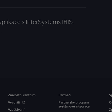
aplikace s InterSystems IRIS.
.
Znalostní centrum
Partneři
S
Vývojáři
Partnerský program
O
systémové integrace
Vzdělávání
Z