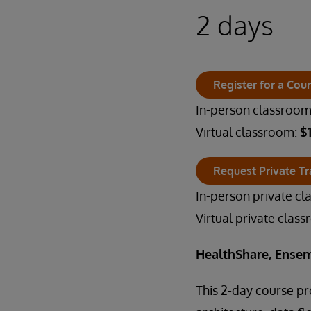
2 days
Register for a Cou
In-person classroo
Virtual classroom:
$
Request Private Tr
In-person private c
Virtual private clas
HealthShare, Ensem
This 2-day course p