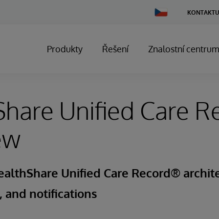
Change
KONTAKTU
Country
Produkty
Řešení
Znalostní centru
hare Unified Care R
ew
althShare Unified Care Record® archite
 and notifications