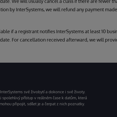
ate. We will usually cancel a class if there are fewer tha
ation by InterSystems, we will refund any payment made
dable if a registrant notifies InterSystems at least 10 bus
date. For cancellation received afterward, we will provi
 InterSystems své živobytí a dokonce i své životy.
i spolehlivý přístup v reálném čase k datům, která
mohou připojit, sdílet je a čerpat z nich poznatky.