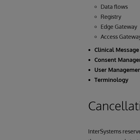
Data flows
Registry
Edge Gateway
Access Gatewa
Clinical Message
Consent Manag
User Manageme
Terminology
Cancellat
InterSystems reserves