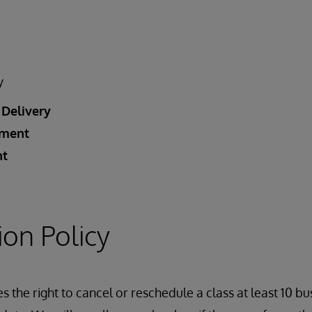
y
 Delivery
ement
nt
ion Policy
 the right to cancel or reschedule a class at least 10 bu