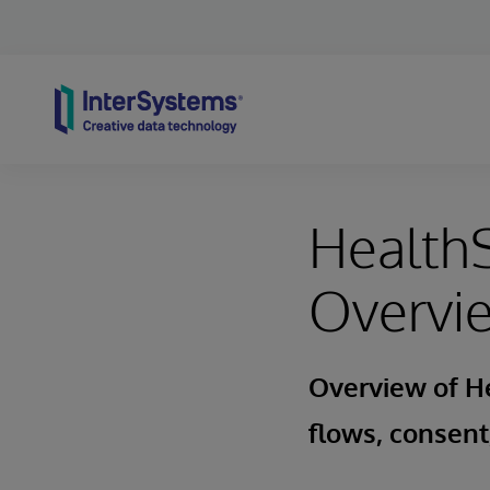
Skip to content
HealthS
Overvi
Overview of He
flows, consent,