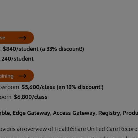
rse
m:
$840/student (a 33% discount!)
1,240/student
aining
lassroom:
$5,600/class (an 18% discount!)
sroom:
$6,800/class
ble, Edge Gateway, Access Gateway, Registry, Produ
rovides an overview of HealthShare Unified Care Record