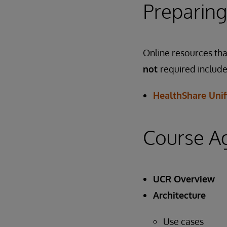
Preparing
Online resources that
not
required include
HealthShare Unif
Course A
UCR Overview
Architecture
Use cases