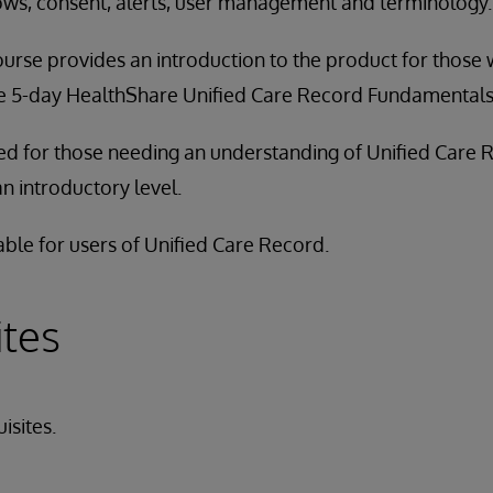
lows, consent, alerts, user management and terminology.
ourse provides an introduction to the product for those
he 5-day HealthShare Unified Care Record Fundamentals 
ded for those needing an understanding of Unified Care 
an introductory level.
able for users of Unified Care Record.
ites
isites.