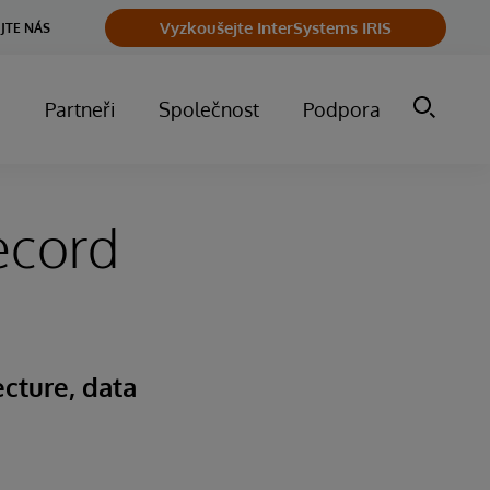
Vyzkoušejte InterSystems IRIS
JTE NÁS
m
Partneři
Společnost
Podpora
ecord
cture, data