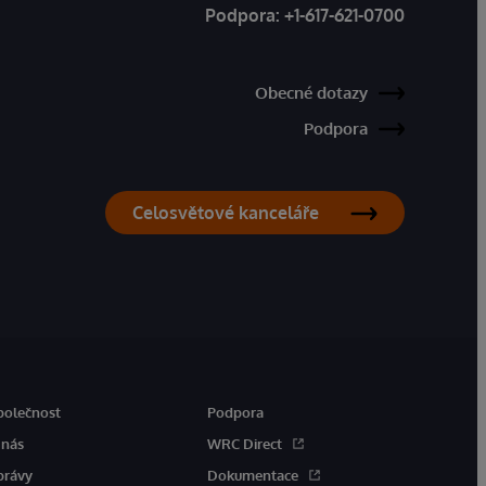
Podpora:
+1-617-621-0700
Obecné dotazy
Podpora
Celosvětové kanceláře
polečnost
Podpora
 nás
WRC Direct
právy
Dokumentace