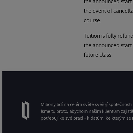
the announced start d
the event of cancell
course.
Tuition is fully refun
the announced start 
future class
Miliony lidí na celém světě svěřují společnosti
Jsme tu proto, abychom našim klientům zajistil
potřebují ke své práci - k datům, ke kterým se 