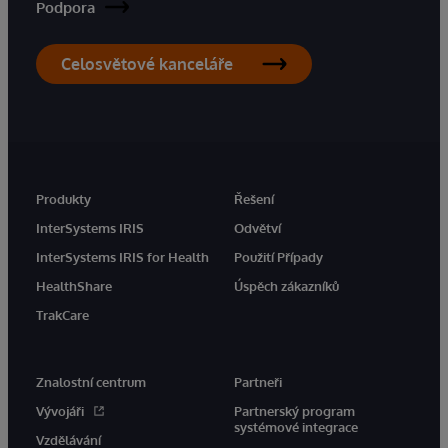
Podpora
Celosvětové kanceláře
Produkty
Řešení
InterSystems IRIS
Odvětví
InterSystems IRIS for Health
Použití Případy
HealthShare
Úspěch zákazníků
TrakCare
Znalostní centrum
Partneři
Vývojáři
Partnerský program
systémové integrace
Vzdělávání