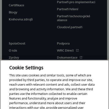
Partneři pro implementaci
Certifikace
Partneři řešení
Blogy
Partneři technologické
Knihovna zdrojů
aliance
Cloudoví partneři
Společnost
Podpora
O nás
WRC Direct
Zprávy
Dokumentace
Události
Upozornění a rady týkající se
Cookie Settings
produktů
Kariéra
This site uses cookies and similar tools, some of which are
provided by third parties, to operate and improve our site,
reach users with relevant content and ads, collect user data
and browsing and activity information. We and these third
parties use the information collected to enable certain
features and functionality, analyze and improve
performance, understand more about users and their
© 1996-2026 InterSystems Corporation, Boston, MA. Všechna práva
vyhrazena.
interactions with our site, provide personalized user