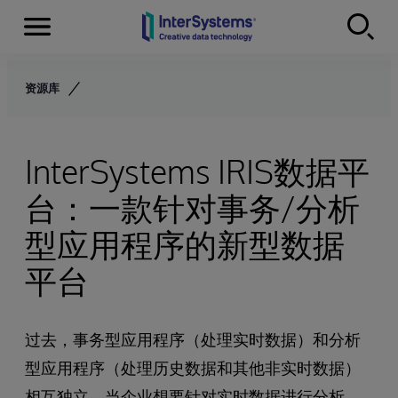
Menu
Skip to content
资源库
InterSystems IRIS数据平
台：一款针对事务/分析
型应用程序的新型数据
平台
过去，事务型应用程序（处理实时数据）和分析
型应用程序（处理历史数据和其他非实时数据）
相互独立。当企业想要针对实时数据进行分析，