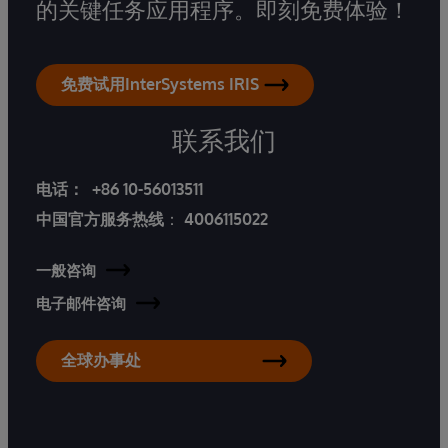
的关键任务应用程序。即刻免费体验！
免费试用InterSystems IRIS
联系我们
电话：
+86 10-56013511
中国官方服务热线
：
4006115022
一般咨询
电子邮件咨询
全球办事处