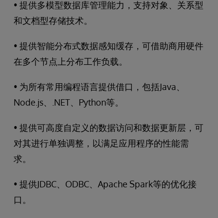
• 提供多模型数据库管理能力，支持对象、关系型
和文档型存储技术。
• 提供智能分布式数据感知缓存，可借助商用硬件
在多个节点上分布工作负载。
• 为所有常用编程语言提供借口，包括Java、
Node.js、.NET、Python等。
• 提供可高度自定义的数据访问和数据更新层，可
对其进行单独调整，以满足应用程序的性能需
求。
• 提供JDBC、ODBC、Apache Spark等的优化接
口。