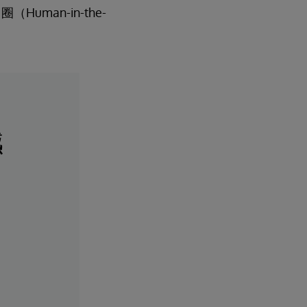
man-in-the-
撼