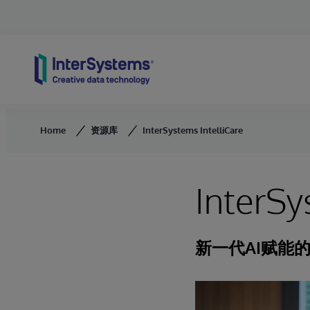
Skip to content
Home
资源库
InterSystems IntelliCare
InterSy
新一代AI赋能