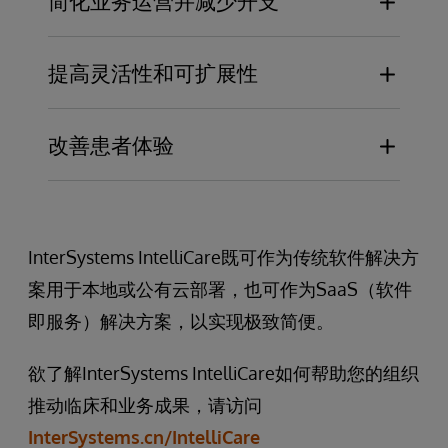
简化业务运营并减少开支
监控关键绩效指标，发现收入流失
减少 A/R 天数，更快获得付款
做出数据驱动的业务决策
提高员工生产力和部门效率
提高灵活性和可扩展性
释放资源，专注于更具战略性的任务
确保所有操作的用户体验保持一致
支持不同的编码方法、报销流程和报销模式
整合产品支持、培训和供应商互动
改善患者体验
与快速发展的监管要求保持同步
满足当地或区域的独特要求
为患者提供准确的成本和收益信息
避免意外账单、错误和患者的沮丧情绪
提高患者满意度、忠诚度和保留率
InterSystems IntelliCare既可作为传统软件解决方
案用于本地或公有云部署，也可作为SaaS（软件
即服务）解决方案，以实现极致简便。
欲了解InterSystems IntelliCare如何帮助您的组织
推动临床和业务成果，请访问
InterSystems.cn/IntelliCare