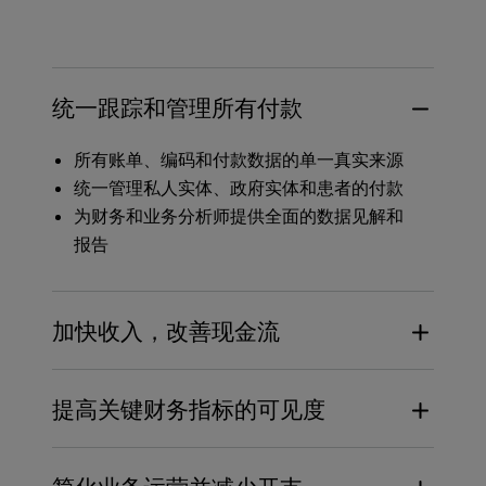
统一跟踪和管理所有付款
所有账单、编码和付款数据的单一真实来源
统一管理私人实体、政府实体和患者的付款
为财务和业务分析师提供全面的数据见解和
报告
加快收入，改善现金流
实现工作流程自动化，消除人工流程
提高关键财务指标的可见度
避免编码不准确、漏记费用和 DRG 支付不
足
收集可操作的见解并确定趋势
减少拒赔，加快报销速度