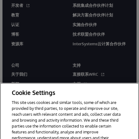
开发者
系统集成合作伙伴计划
教育
解决方案合作伙伴计划
认证
实施合作伙伴
博客
技术联盟合作伙伴
资源库
InterSystems云计算合作伙伴
公司
支持
关于我们
直接联系WRC
新闻
文档
Cookie Settings
活动
产品警报和公告
This site uses cookies and similar tools, some of which are
工作机会
provided by third parties, to operate and improve our site,
reach users with relevant content and ads, collect user data
and browsing and activity information. We and these third
parties use the information collected to enable certain
features and functionality, analyze and improve
performance, understand more about users and their