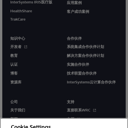
InterSystems IRIS医疗版
应用案例
HealthShare
客户成功案例
TrakCare
知识中心
合作伙伴
开发者
系统集成合作伙伴计划
教育
解决方案合作伙伴计划
认证
实施合作伙伴
博客
技术联盟合作伙伴
资源库
InterSystems云计算合作伙伴
公司
支持
关于我们
直接联系WRC
新闻
文档
Cookie Settings
活动
产品警报和公告