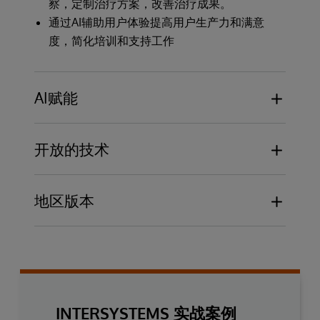
察，定制治疗方案，改善治疗成果。
通过AI辅助用户体验提高用户生产力和满意
度，简化培训和支持工作
AI赋能
带有自然语言命令的智能AI助手（AI
开放的技术
Assistant）可简化电子病历的交互并提高专
注度
与第三方解决方案简单集成，可轻松扩展范
生成式AI功能在人工监督下自动完成报告、
地区版本
围并在整个医疗生态系统中导入/导出数据
记录和保存工作
基于标准的开放式平台（RESTful API、
先进的环境监听功能可节省时间，提高临床
根据地区需求进行预配置；简化设置，避免
IHE、HL7® FHIR®、CDA 等）有助于及时
医生的工作效率
重复劳动，加速实现价值
准确地交换数据和信息
集成AI功能，无需昂贵而复杂的第三方AI解
本地化语言推动产品应用
简便的互操作性、可扩展性和 InterSystems
决方案
区域重点、专业知识和产品支持助力加速成
IntelliCare 创新基础加快了本地创新的步伐
功。
INTERSYSTEMS 实战案例
并提高了响应能力