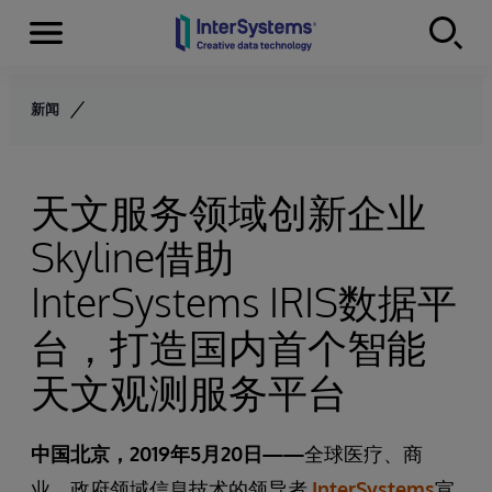
Menu
Skip to content
新闻
天文服务领域创新企业
Skyline借助
InterSystems IRIS数据平
台，打造国内首个智能
天文观测服务平台
中国北京，2019年5月20日——
全球医疗、商
业、政府领域信息技术的领导者
InterSystems
宣