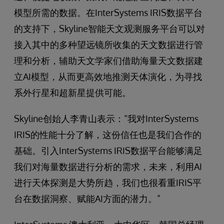
模型所需的数据。在InterSystems IRIS数据平台
的支持下，Skyline智能天文观测服务平台可以对
接入其中的多种望远镜所收集的天文数据进行管
理和分析，辅助天文学家们借助海量天文数据建
立AI模型，从而更高效地推测天体演化，为寻找
系外行星和超新星提供可能。
Skyline创始人李青山表示：“我对InterSystems
IRIS的性能十分了解，这份信任也是我们合作的
基础。引入InterSystems IRIS数据平台能够满足
我们对海量数据进行分析的需求，未来，利用AI
进行天体探测是大势所趋，我们也很看重IRIS平
台在数据洞察、赋能AI方面的潜力。”