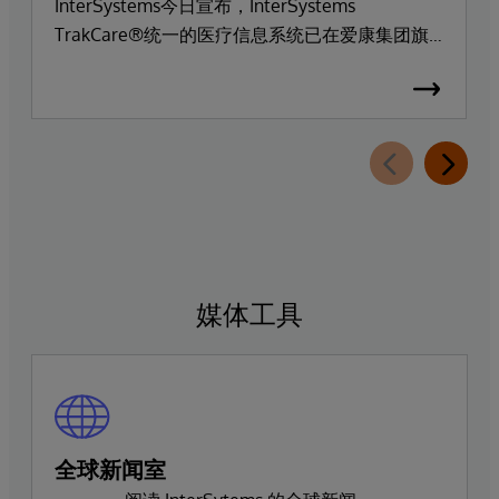
InterSystems今日宣布，InterSystems
TrakCare®统一的医疗信息系统已在爱康集团旗
下高端医疗服务品牌爱康门诊上线部署。
媒体工具
全球新闻室