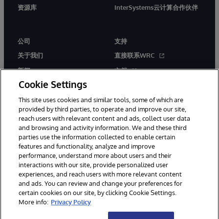
资源库
InterSystems云计算合作伙伴
公司
支持
关于我们
直接联系WRC
新闻
文档
Cookie Settings
活动
产品警报和公告
This site uses cookies and similar tools, some of which are
工作机会
provided by third parties, to operate and improve our site,
reach users with relevant content and ads, collect user data
and browsing and activity information. We and these third
parties use the information collected to enable certain
features and functionality, analyze and improve
performance, understand more about users and their
interactions with our site, provide personalized user
© 1996-2026 InterSystems Corporation, Boston, MA. 系联软件（北
experiences, and reach users with more relevant content
京）有限公司 版权所有。京ICP备2021005331号
and ads. You can review and change your preferences for
通知/条款和条件
隐私声明
保证
无障碍
certain cookies on our site, by clicking Cookie Settings.
More info:
Privacy Policy