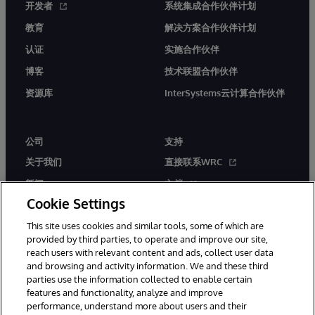
开发者
系统集成合作伙伴计划
教育
解决方案合作伙伴计划
认证
实施合作伙伴
博客
技术联盟合作伙伴
资源库
InterSystems云计算合作伙伴
公司
支持
关于我们
直接联系WRC
新闻
文档
Cookie Settings
活动
产品警报和公告
This site uses cookies and similar tools, some of which are
工作机会
provided by third parties, to operate and improve our site,
reach users with relevant content and ads, collect user data
and browsing and activity information. We and these third
parties use the information collected to enable certain
features and functionality, analyze and improve
performance, understand more about users and their