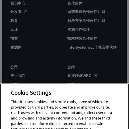
知识中心
合作伙伴
开发者
系统集成合作伙伴计划
教育
解决方案合作伙伴计划
认证
实施合作伙伴
博客
技术联盟合作伙伴
资源库
InterSystems云计算合作伙伴
公司
支持
关于我们
直接联系WRC
新闻
文档
Cookie Settings
活动
产品警报和公告
This site uses cookies and similar tools, some of which are
工作机会
provided by third parties, to operate and improve our site,
reach users with relevant content and ads, collect user data
and browsing and activity information. We and these third
parties use the information collected to enable certain