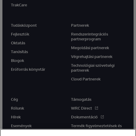
TrakCare
Tudásközpont
Partnerek
Fejlesztők
Rendszerintegrációs
partnerprogram
Oktatás
Megoldási partnerek
Tanúsítás
Végrehajtási partnerek
Blogok
Technológiai szövetségi
Erőforrás könyvtár
partnerek
Cloud Partnerek
Cég
Támogatás
Rólunk
WRC Direct
Hírek
Dokumentáció
Események
Termék figyelmeztetések és
tanácsok
Karrier