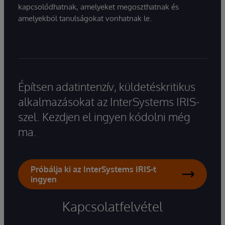
kapcsolódhatnak, amelyeket megoszthatnak és
amelyekből tanulságokat vonhatnak le.
Építsen adatintenzív, küldetéskritikus
alkalmazásokat az InterSystems IRIS-
szel. Kezdjen el ingyen kódolni még
ma.
Próbálja ki az InterSystems IRIS-t
ingyen
Kapcsolatfelvétel