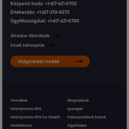
Központi iroda:
+1-617-621-0700
Értékesítés:
+1-617-370-4570
Ügyfélszolgálat:
+1-617-621-0700
Általáno Skérdések
Email támogatás
Világméretű Irodák
Termékek
Megoldások
InterSystems IRIS
Iparágak
InterSystems IRIS for Health
Felhasználások Esetek
HealthShare
Ügyfélsiker