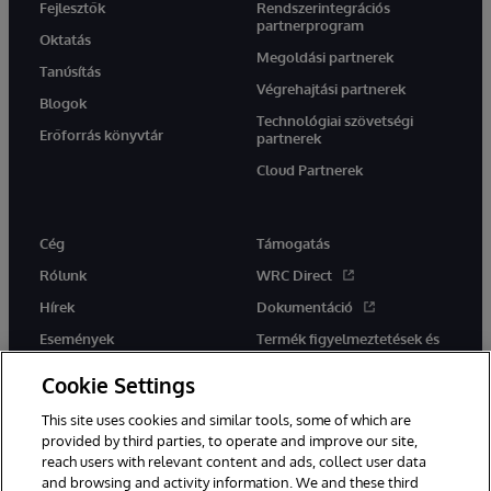
Fejlesztők
Rendszerintegrációs
partnerprogram
Oktatás
Megoldási partnerek
Tanúsítás
Végrehajtási partnerek
Blogok
Technológiai szövetségi
Erőforrás könyvtár
partnerek
Cloud Partnerek
Cég
Támogatás
Rólunk
WRC Direct
Hírek
Dokumentáció
Események
Termék figyelmeztetések és
tanácsok
Karrier
Cookie Settings
This site uses cookies and similar tools, some of which are
provided by third parties, to operate and improve our site,
reach users with relevant content and ads, collect user data
and browsing and activity information. We and these third