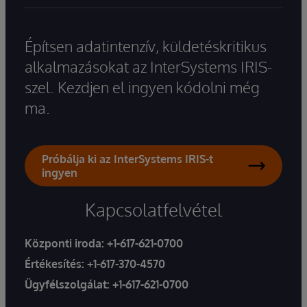
Építsen adatintenzív, küldetéskritikus
alkalmazásokat az InterSystems IRIS-
szel. Kezdjen el ingyen kódolni még
ma.
Próbálja ki az InterSystems IRIS-t
ingyen
Kapcsolatfelvétel
Központi iroda:
+1-617-621-0700
Értékesítés:
+1-617-370-4570
Ügyfélszolgálat:
+1-617-621-0700