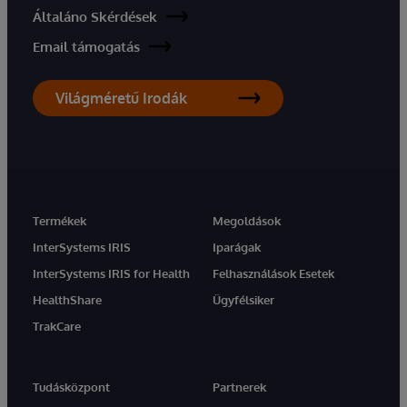
Általáno Skérdések
Email támogatás
Világméretű Irodák
Termékek
Megoldások
InterSystems IRIS
Iparágak
InterSystems IRIS for Health
Felhasználások Esetek
HealthShare
Ügyfélsiker
TrakCare
Tudásközpont
Partnerek