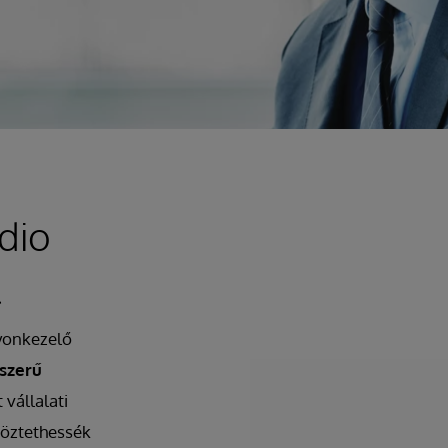
dio
l
gyonkezelő
szerű
 vállalati
öztethessék