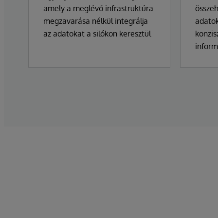
amely a meglévő infrastruktúra
összeh
megzavarása nélkül integrálja
adatok
az adatokat a silókon keresztül
konzis
inform