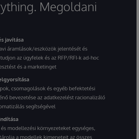
ything. Megoldani
s javítása
havi áramlások/eszközök jelentését és
 tudjon az ügyfelek és az RFP/RFI-k ad-hoc
rjesztést és a marketinget
lgyorsítása
lapok, csomagolások és egyéb befektetési
ténő bevezetése az adatkezelést racionalizáló
matizálás segítségével
ndítása
t és modellezési környezeteket egységes,
 tárolja a modellek kimeneteit az összes