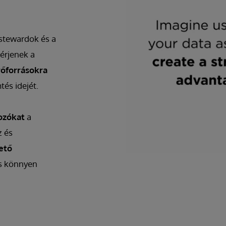
stewardok és a
érjenek a
rőforrásokra
és idejét.
ozókat
a
z és
hető
is könnyen