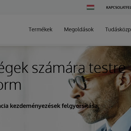
Change
KAPCSOLATFE
Country
Termékek
Megoldások
Tudásközp
égek számára testre
form
encia kezdeményezések felgyorsítása,