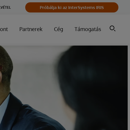
Próbálja ki az InterSystems IRIS
LVÉTEL
ont
Partnerek
Cég
Támogatás