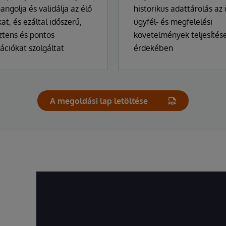
angolja és validálja az élő
historikus adattárolás az ü
at, és ezáltal időszerű,
ügyfél- és megfelelési
ztens és pontos
követelmények teljesítés
ációkat szolgáltat
érdekében
A megoldási lap letöltése