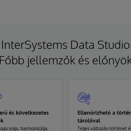
InterSystems Data Studio
Főbb jellemzők és előnyö
erű és következetes
Ellenőrizhető a törté
ok
tárolóval
apcsolja, harmonizálja,
Teljes változás-történet é