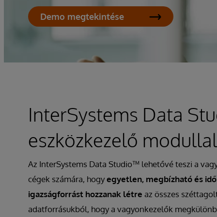
Demo megtekintése
InterSystems Data Stu
eszközkezelő modulla
Az InterSystems Data Studio™ lehetővé teszi a va
cégek számára, hogy
egyetlen, megbízható és idő
igazságforrást hozzanak létre
az összes széttagolt
adatforrásukból, hogy a vagyonkezelők megkülönb