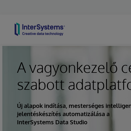
Skip to content
A vagyonkezelő c
szabott adatplat
Új alapok indítása, mesterséges intellig
jelentéskészítés automatizálása a
InterSystems Data Studio