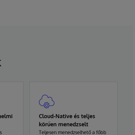
k
nelmi
Cloud-Native és teljes
körűen menedzselt
s
Teljesen menedzselhető a főbb