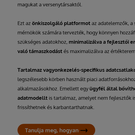
magukat a versenytársaktól.
Ezt az
önkiszolgáló platformot
az adatelemzők, a 
mérnökök számára tervezték, hogy könnyen hozzáf
szükséges adatokhoz,
minimalizálva a fejlesztői e
való támaszkodást
és maximalizálva az értékteremt
Tartalmaz vagyonkezelés-specifikus adatcsatlak
legszélesebb körben használt piaci adatforrásokho
alkalmazásokhoz. Emellett egy
ügyfél által bővít
adatmodellt
is tartalmaz, amelyet nem fejlesztők 
frissíthetnek és karbantarthatnak.
Tanulja meg, hogyan