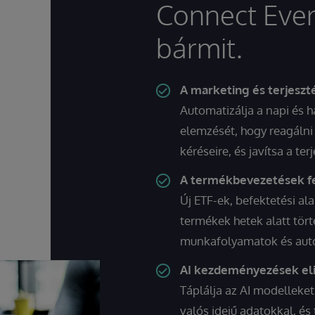
Connect Ever
bármit.
A marketing és terjeszté
Automatizálja a napi és 
elemzését, hogy reagálni
kéréseire, és javítsa a te
A termékbevezetések fe
Új ETF-ek, befektetési a
termékek hetek alatt tör
munkafolyamatok és auto
AI kezdeményezések eli
Táplálja az AI modelleke
valós idejű adatokkal, és