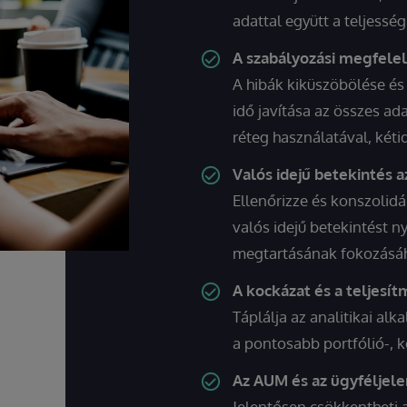
adattal együtt a teljess
A szabályozási megfelel
A hibák kiküszöbölése és
idő javítása az összes ad
réteg használatával, kéti
Valós idejű betekintés 
Ellenőrizze és konszolidá
valós idejű betekintést n
megtartásának fokozásá
A kockázat és a teljesít
Táplálja az analitikai al
a pontosabb portfólió-, 
Az AUM és az ügyféljel
Jelentősen csökkentheti