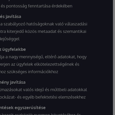
ég és pontosság fenntartása érdekében
és javítása
 a szabályozó hatóságoknak való válaszadási
atra kiterjedő közös metaadat és szemantikai
dejűséggel
az ügyfelekbe
lja a nagy mennyiségű, eltérő adatokat, hogy
yerjen az ügyfelek elkötelezettségének és
hoz szükséges információkhoz
mény javítása
kalmazásokat valós idejű és múltbeli adatokkal
kockázat- és egyéb befektetési elemzésekhez
entések egyszerűsítése
 a kezelt eszközök nyomon követéséhez és