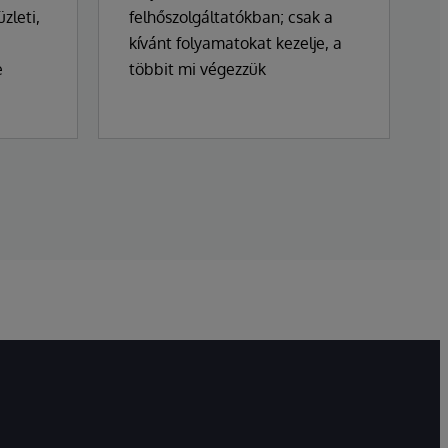
zleti,
felhőszolgáltatókban; csak a
kívánt folyamatokat kezelje, a
e
többit mi végezzük