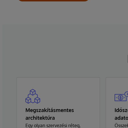
Megszakításmentes
Idősz
architektúra
adat
Egy olyan szervezési réteg,
Összek