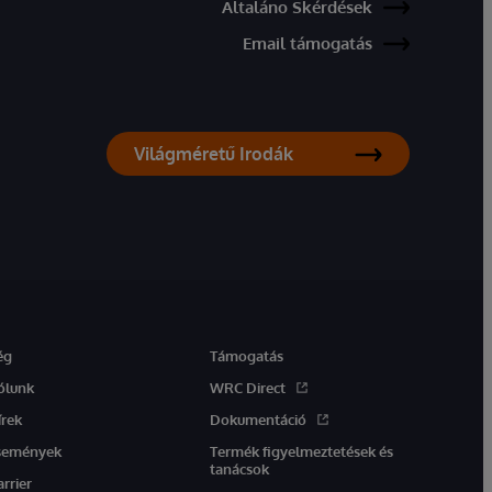
Általáno Skérdések
Email támogatás
Világméretű Irodák
ég
Támogatás
ólunk
WRC Direct
írek
Dokumentáció
semények
Termék figyelmeztetések és
tanácsok
arrier