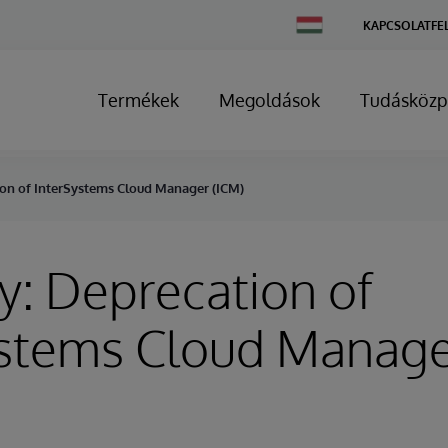
Change
KAPCSOLATFE
Country
Termékek
Megoldások
Tudásközp
ion of InterSystems Cloud Manager (ICM)
y: Deprecation of
ystems Cloud Manage