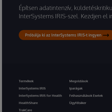
Építsen adatintenzív, küldetéskriti
InterSystems IRIS-szel. Kezdjen el
Próbálja ki az InterSystems IRIS-t ingyen
Termékek
Megoldások
InterSystems IRIS
Iparágak
InterSystems IRIS for Health
Felhasználások Esetek
HealthShare
Ügyfélsiker
TrakCare