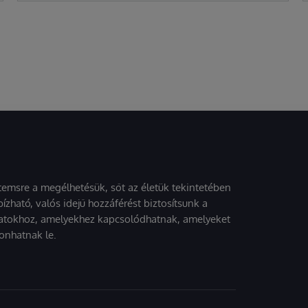
stemsre a megélhetésük, sőt az életük tekintetében
ízható, valós idejű hozzáférést biztosítsunk a
atokhoz, amelyekhez kapcsolódhatnak, amelyeket
onhatnak le.