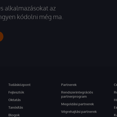
kus alkalmazásokat az
 ingyen kódolni még ma.
Tudásközpont
Partnerek
C
Fejlesztők
Rendszerintegrációs
R
partnerprogram
Oktatás
H
Megoldási partnerek
Tanúsítás
E
Végrehajtási partnerek
Blogok
K