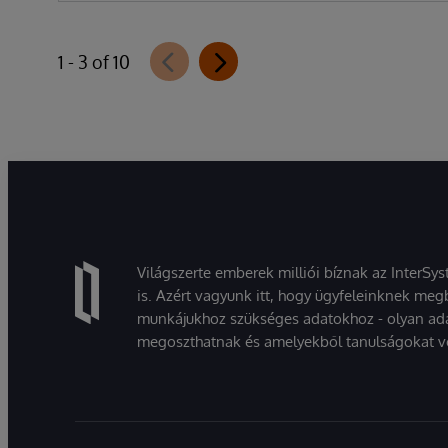
1 - 3 of 10
Világszerte emberek milliói bíznak az InterSy
is. Azért vagyunk itt, hogy ügyfeleinknek megb
munkájukhoz szükséges adatokhoz - olyan ad
megoszthatnak és amelyekből tanulságokat v