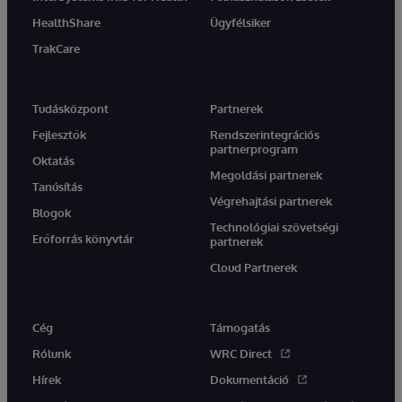
HealthShare
Ügyfélsiker
TrakCare
Tudásközpont
Partnerek
Fejlesztők
Rendszerintegrációs
partnerprogram
Oktatás
Megoldási partnerek
Tanúsítás
Végrehajtási partnerek
Blogok
Technológiai szövetségi
Erőforrás könyvtár
partnerek
Cloud Partnerek
Cég
Támogatás
Rólunk
WRC Direct
Hírek
Dokumentáció