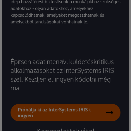
idejű hozzáférést biztosítsunk a munkájukhoz szükséges
adatokhoz - olyan adatokhoz, amelyekhez
kapcsolódhatnak, amelyeket megoszthatnak és
amelyekből tanulságokat vonhatnak le.
Építsen adatintenzív, küldetéskritikus
alkalmazásokat az InterSystems IRIS-
szel. Kezdjen el ingyen kódolni még
ma.
Próbálja ki az InterSystems IRIS-t
ingyen