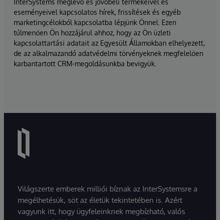
InterSystems meglévő és jövőbeli termékeivel és
eseményeivel kapcsolatos hírek, frissítések és egyéb
marketingcélokból kapcsolatba lépjünk Önnel. Ezen
túlmenően Ön hozzájárul ahhoz, hogy az Ön üzleti
kapcsolattartási adatait az Egyesült Államokban elhelyezett,
de az alkalmazandó adatvédelmi törvényeknek megfelelően
karbantartott CRM-megoldásunkba bevigyük.
Világszerte emberek milliói bíznak az InterSystemsre a
megélhetésük, sőt az életük tekintetében is. Azért
vagyunk itt, hogy ügyfeleinknek megbízható, valós