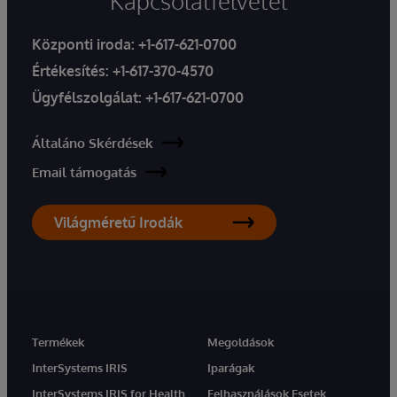
Kapcsolatfelvétel
Központi iroda:
+1-617-621-0700
Értékesítés:
+1-617-370-4570
Ügyfélszolgálat:
+1-617-621-0700
Általáno Skérdések
Email támogatás
Világméretű Irodák
Termékek
Megoldások
InterSystems IRIS
Iparágak
InterSystems IRIS for Health
Felhasználások Esetek