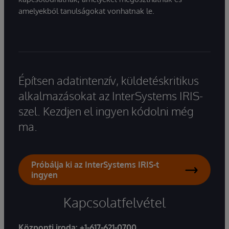
amelyekből tanulságokat vonhatnak le.
Építsen adatintenzív, küldetéskritikus
alkalmazásokat az InterSystems IRIS-
szel. Kezdjen el ingyen kódolni még
ma.
Próbálja ki az InterSystems IRIS-t
ingyen
Kapcsolatfelvétel
Központi iroda:
+1-617-621-0700