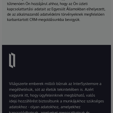
túlmenően Ön hozzájárul ahhoz, hogy az Ön üzleti
kapcsolattartási adatait az Egyesült Államokban elhelyezett,
de az alkalmazandó adatvédelmi törvényeknek megfelelően
karbantartott CRM-megoldásunkba bevigyük.
Világszerte emberek milliói bíznak az InterSystemsre a
megélhetésük, sőt az életük tekintetében is. Azért
vagyunk itt, hogy ügyfeleinknek megbízható, valós
idejű hozzáférést biztosítsunk a munkájukhoz szükséges
adatokhoz - olyan adatokhoz, amelyekhez
kapcsolódhatnak, amelyeket megoszthatnak és