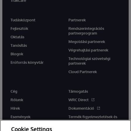
TrakCare
Tudásközpont
Partnerek
Fejlesztők
Rendszerintegrációs
partnerprogram
Oktatás
Megoldási partnerek
Tanúsítás
Végrehajtási partnerek
Blogok
Technológiai szövetségi
Erőforrás könyvtár
partnerek
Cloud Partnerek
Cég
Támogatás
Rólunk
WRC Direct
Hírek
Dokumentáció
Események
Termék figyelmeztetések és
tanácsok
Karrier
Cookie Settings