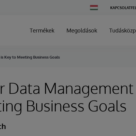
Change
KAPCSOLATFE
Country
Termékek
Megoldások
Tudásközp
s Key to Meeting Business Goals
er Data Management 
ing Business Goals
ch