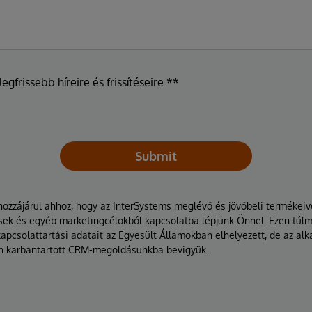
egfrissebb híreire és frissítéseire.**
Submit
hozzájárul ahhoz, hogy az InterSystems meglévő és jövőbeli termékei
tések és egyéb marketingcélokból kapcsolatba lépjünk Önnel. Ezen túl
kapcsolattartási adatait az Egyesült Államokban elhelyezett, de az a
n karbantartott CRM-megoldásunkba bevigyük.