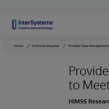
Skip to content
Home
Erőforrás könyvtár
Provider Data Management i
Provid
to Meet
HIMSS Resear