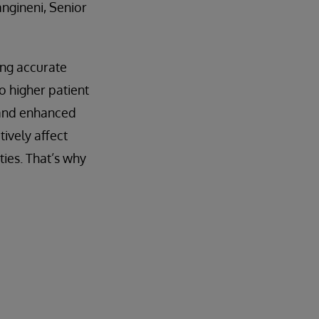
angineni, Senior
ing accurate
o higher patient
 and enhanced
ively affect
ies. That’s why