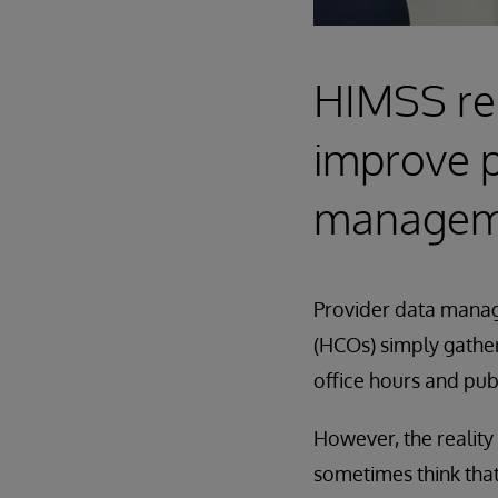
HIMSS res
improve p
managemen
Provider data manag
(HCOs) simply gather
office hours and publ
However, the reality
sometimes think that 