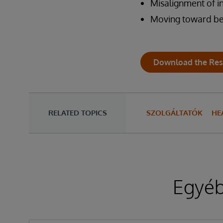
Misalignment of i
Moving toward be
Download the Res
RELATED TOPICS
SZOLGÁLTATÓK
HE
Egyéb