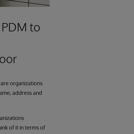
e PDM to
door
are organizations
 name, address and
anizations
nk of it in terms of