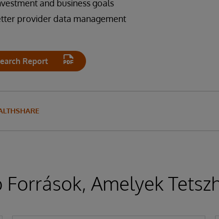
nvestment and business goals
tter provider data management
earch Report
ALTHSHARE
 Források, Amelyek Tetsz