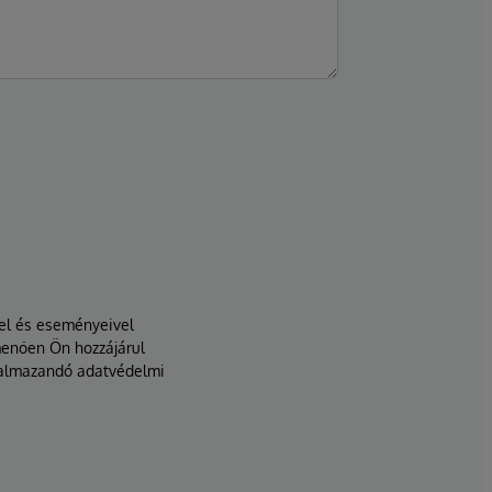
vel és eseményeivel
menően Ön hozzájárul
lkalmazandó adatvédelmi