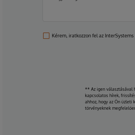
Kérem, iratkozzon fel az InterSystems l
** Az igen választásával 
kapcsolatos hírek, frissí
ahhoz, hogy az Ön üzleti 
törvényeknek megfelelőe