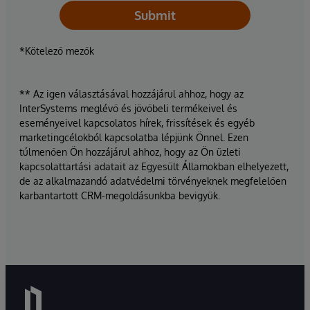
Submit
*Kötelező mezők
** Az igen választásával hozzájárul ahhoz, hogy az
InterSystems meglévő és jövőbeli termékeivel és
eseményeivel kapcsolatos hírek, frissítések és egyéb
marketingcélokból kapcsolatba lépjünk Önnel. Ezen
túlmenően Ön hozzájárul ahhoz, hogy az Ön üzleti
kapcsolattartási adatait az Egyesült Államokban elhelyezett,
de az alkalmazandó adatvédelmi törvényeknek megfelelően
karbantartott CRM-megoldásunkba bevigyük.