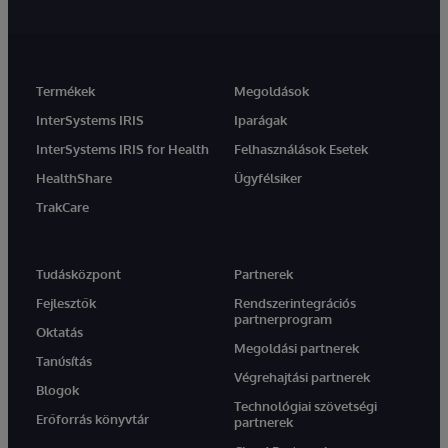
Termékek
Megoldások
InterSystems IRIS
Iparágak
InterSystems IRIS for Health
Felhasználások Esetek
HealthShare
Ügyfélsiker
TrakCare
Tudásközpont
Partnerek
Fejlesztők
Rendszerintegrációs
partnerprogram
Oktatás
Megoldási partnerek
Tanúsítás
Végrehajtási partnerek
Blogok
Technológiai szövetségi
Erőforrás könyvtár
partnerek