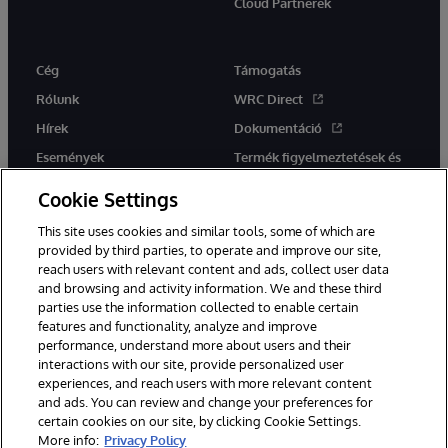
Cloud Partnerek
Cég
Támogatás
Rólunk
WRC Direct
Hírek
Dokumentáció
Események
Termék figyelmeztetések és
tanácsok
Karrier
Cookie Settings
This site uses cookies and similar tools, some of which are
provided by third parties, to operate and improve our site,
reach users with relevant content and ads, collect user data
and browsing and activity information. We and these third
parties use the information collected to enable certain
Ez a weboldal gépi fordítást használ. Bármilyen fordítási konfliktus
features and functionality, analyze and improve
esetén az oldal angol nyelvű változata élvez elsőbbséget.
performance, understand more about users and their
© 1996-2026 InterSystems Corporation, Boston, MA. Minden jog
fenntartva.
interactions with our site, provide personalized user
experiences, and reach users with more relevant content
Értesítések/Feltételek és feltételek
Adatvédelmi nyilatkozat
and ads. You can review and change your preferences for
Garancia
Hozzáférhetőség
certain cookies on our site, by clicking Cookie Settings.
More info:
Privacy Policy