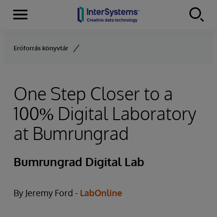
Menu
Skip to content
Erőforrás könyvtár
One Step Closer to a
100% Digital Laboratory
at Bumrungrad
Bumrungrad Digital Lab
By Jeremy Ford -
LabOnline