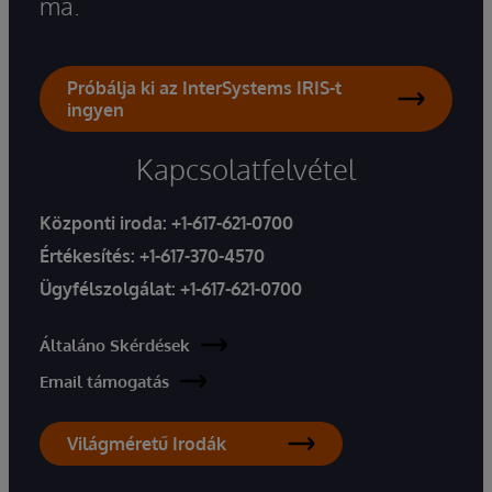
ma.
Próbálja ki az InterSystems IRIS-t
ingyen
Kapcsolatfelvétel
Központi iroda:
+1-617-621-0700
Értékesítés:
+1-617-370-4570
Ügyfélszolgálat:
+1-617-621-0700
Általáno Skérdések
Email támogatás
Világméretű Irodák