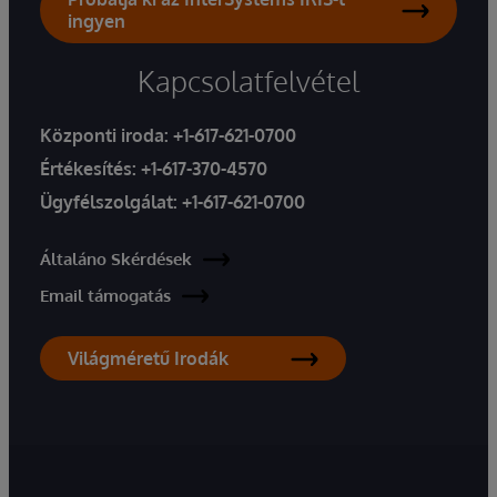
ingyen
Kapcsolatfelvétel
Központi iroda:
+1-617-621-0700
Értékesítés:
+1-617-370-4570
Ügyfélszolgálat:
+1-617-621-0700
Általáno Skérdések
Email támogatás
Világméretű Irodák