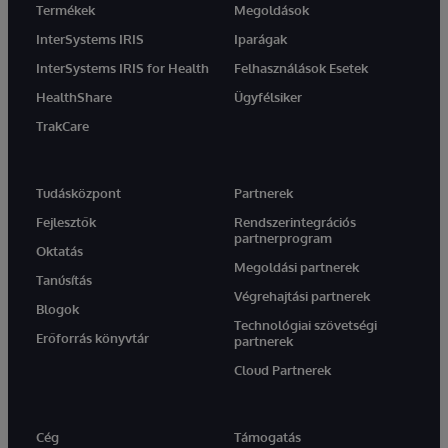
Termékek
Megoldások
InterSystems IRIS
Iparágak
InterSystems IRIS for Health
Felhasználások Esetek
HealthShare
Ügyfélsiker
TrakCare
Tudásközpont
Partnerek
Fejlesztők
Rendszerintegrációs
partnerprogram
Oktatás
Megoldási partnerek
Tanúsítás
Végrehajtási partnerek
Blogok
Technológiai szövetségi
Erőforrás könyvtár
partnerek
Cloud Partnerek
Cég
Támogatás