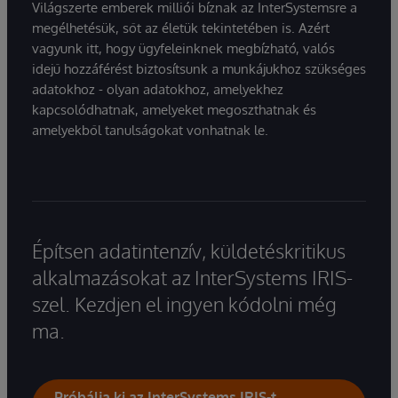
Világszerte emberek milliói bíznak az InterSystemsre a
megélhetésük, sőt az életük tekintetében is. Azért
vagyunk itt, hogy ügyfeleinknek megbízható, valós
idejű hozzáférést biztosítsunk a munkájukhoz szükséges
adatokhoz - olyan adatokhoz, amelyekhez
kapcsolódhatnak, amelyeket megoszthatnak és
amelyekből tanulságokat vonhatnak le.
Építsen adatintenzív, küldetéskritikus
alkalmazásokat az InterSystems IRIS-
szel. Kezdjen el ingyen kódolni még
ma.
Próbálja ki az InterSystems IRIS-t