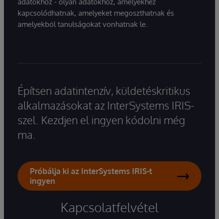
adatokhoz - olyan adatokhoz, amelyekhez
kapcsolódhatnak, amelyeket megoszthatnak és
amelyekből tanulságokat vonhatnak le.
Építsen adatintenzív, küldetéskritikus
alkalmazásokat az InterSystems IRIS-
szel. Kezdjen el ingyen kódolni még
ma.
Próbálja ki az InterSystems IRIS-t
ingyen
Kapcsolatfelvétel