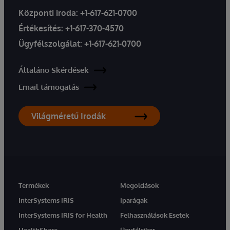
Központi iroda:
+1-617-621-0700
Értékesítés:
+1-617-370-4570
Ügyfélszolgálat:
+1-617-621-0700
Általáno Skérdések
Email támogatás
Világméretű Irodák
Termékek
Megoldások
InterSystems IRIS
Iparágak
InterSystems IRIS for Health
Felhasználások Esetek