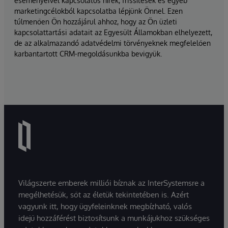
eseményeivel kapcsolatos hírek, frissítések és egyéb
marketingcélokból kapcsolatba lépjünk Önnel. Ezen
túlmenően Ön hozzájárul ahhoz, hogy az Ön üzleti
kapcsolattartási adatait az Egyesült Államokban elhelyezett,
de az alkalmazandó adatvédelmi törvényeknek megfelelően
karbantartott CRM-megoldásunkba bevigyük.
Világszerte emberek milliói bíznak az InterSystemsre a
megélhetésük, sőt az életük tekintetében is. Azért
vagyunk itt, hogy ügyfeleinknek megbízható, valós
idejű hozzáférést biztosítsunk a munkájukhoz szükséges