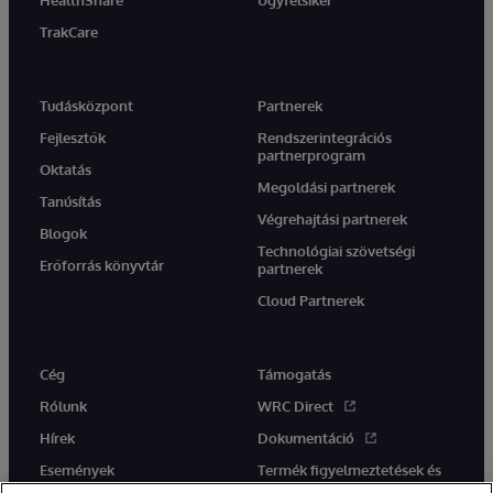
HealthShare
Ügyfélsiker
TrakCare
Tudásközpont
Partnerek
Fejlesztők
Rendszerintegrációs
partnerprogram
Oktatás
Megoldási partnerek
Tanúsítás
Végrehajtási partnerek
Blogok
Technológiai szövetségi
Erőforrás könyvtár
partnerek
Cloud Partnerek
Cég
Támogatás
Rólunk
WRC Direct
Hírek
Dokumentáció
Események
Termék figyelmeztetések és
tanácsok