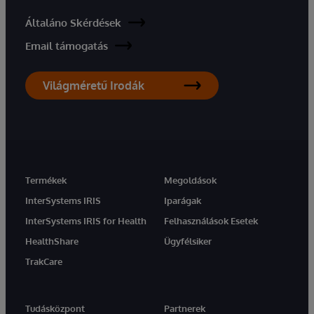
Általáno Skérdések
Email támogatás
Világméretű Irodák
Termékek
Megoldások
InterSystems IRIS
Iparágak
InterSystems IRIS for Health
Felhasználások Esetek
HealthShare
Ügyfélsiker
TrakCare
Tudásközpont
Partnerek