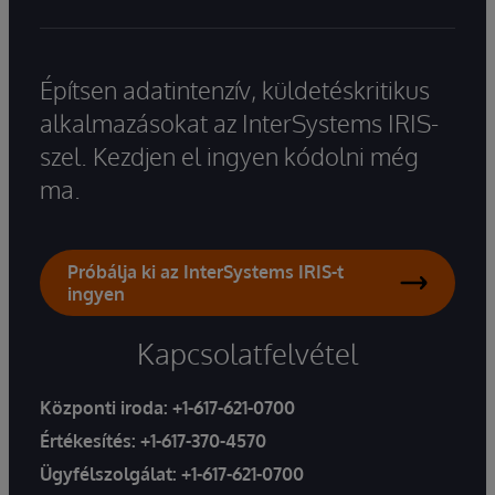
Építsen adatintenzív, küldetéskritikus
alkalmazásokat az InterSystems IRIS-
szel. Kezdjen el ingyen kódolni még
ma.
Próbálja ki az InterSystems IRIS-t
ingyen
Kapcsolatfelvétel
Központi iroda:
+1-617-621-0700
Értékesítés:
+1-617-370-4570
Ügyfélszolgálat:
+1-617-621-0700