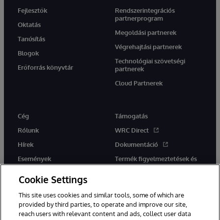
Fejlesztők
Rendszerintegrációs
partnerprogram
Oktatás
Megoldási partnerek
Tanúsítás
Végrehajtási partnerek
Blogok
Technológiai szövetségi
Erőforrás könyvtár
partnerek
Cloud Partnerek
Cég
Támogatás
Rólunk
WRC Direct
Hírek
Dokumentáció
Események
Termék figyelmeztetések és
tanácsok
Karrier
Cookie Settings
This site uses cookies and similar tools, some of which are
provided by third parties, to operate and improve our site,
reach users with relevant content and ads, collect user data