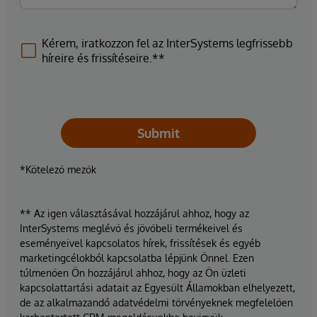
Kérem, iratkozzon fel az InterSystems legfrissebb
híreire és frissítéseire.**
Submit
*Kötelező mezők
** Az igen választásával hozzájárul ahhoz, hogy az
InterSystems meglévő és jövőbeli termékeivel és
eseményeivel kapcsolatos hírek, frissítések és egyéb
marketingcélokból kapcsolatba lépjünk Önnel. Ezen
túlmenően Ön hozzájárul ahhoz, hogy az Ön üzleti
kapcsolattartási adatait az Egyesült Államokban elhelyezett,
de az alkalmazandó adatvédelmi törvényeknek megfelelően