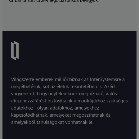
karbantartott CRM-megoldásunkba bevigyük.
Világszerte emberek milliói bíznak az InterSystemsre a
megélhetésük, sőt az életük tekintetében is. Azért
vagyunk itt, hogy ügyfeleinknek megbízható, valós
idejű hozzáférést biztosítsunk a munkájukhoz szükséges
adatokhoz - olyan adatokhoz, amelyekhez
kapcsolódhatnak, amelyeket megoszthatnak és
amelyekből tanulságokat vonhatnak le.