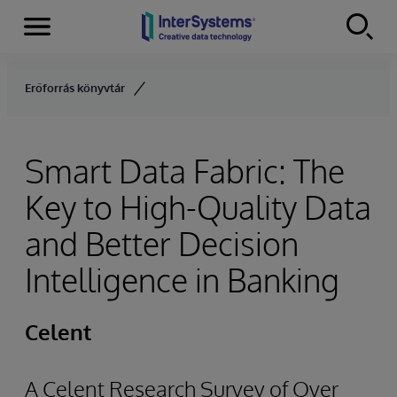
Menu
Skip to content
Erőforrás könyvtár
Smart Data Fabric: The
Key to High-Quality Data
and Better Decision
Intelligence in Banking
Celent
A Celent Research Survey of Over