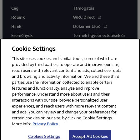
Cég
Támogatás
Rólunk
WRC Direct
Hírek
Dokumentáció
Események
Termék figyelmeztetések és
tanácsok
Karrier
Cookie Settings
This site uses cookies and similar tools, some of which are
provided by third parties, to operate and improve our site,
reach users with relevant content and ads, collect user data
and browsing and activity information. We and these third
parties use the information collected to enable certain
Ez a weboldal gépi fordítást használ. Bármilyen fordítási konfliktus
features and functionality, analyze and improve
esetén az oldal angol nyelvű változata élvez elsőbbséget.
performance, understand more about users and their
© 1996-2026 InterSystems Corporation, Boston, MA. Minden jog
interactions with our site, provide personalized user
fenntartva.
experiences, and reach users with more relevant content
Értesítések/Feltételek és feltételek
Adatvédelmi nyilatkozat
and ads. You can review and change your preferences for
Garancia
Hozzáférhetőség
certain cookies on our site, by clicking Cookie Settings.
More info:
Privacy Policy
Cookies Settings
Accept All Cookies