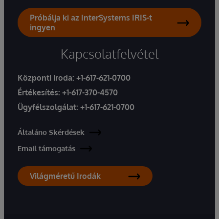
Próbálja ki az InterSystems IRIS-t
ingyen
Kapcsolatfelvétel
Központi iroda:
+1-617-621-0700
Értékesítés:
+1-617-370-4570
Ügyfélszolgálat:
+1-617-621-0700
Általáno Skérdések
Email támogatás
Világméretű Irodák