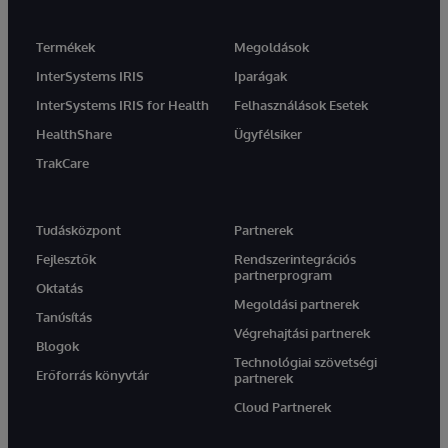
Termékek
Megoldások
InterSystems IRIS
Iparágak
InterSystems IRIS for Health
Felhasználások Esetek
HealthShare
Ügyfélsiker
TrakCare
Tudásközpont
Partnerek
Fejlesztők
Rendszerintegrációs
partnerprogram
Oktatás
Megoldási partnerek
Tanúsítás
Végrehajtási partnerek
Blogok
Technológiai szövetségi
Erőforrás könyvtár
partnerek
Cloud Partnerek