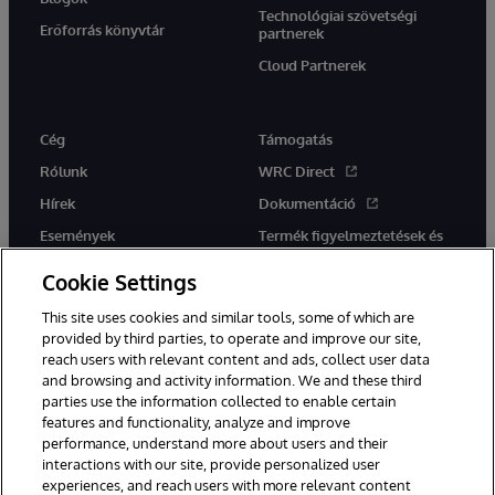
Technológiai szövetségi
Erőforrás könyvtár
partnerek
Cloud Partnerek
Cég
Támogatás
Rólunk
WRC Direct
Hírek
Dokumentáció
Események
Termék figyelmeztetések és
tanácsok
Karrier
Cookie Settings
This site uses cookies and similar tools, some of which are
provided by third parties, to operate and improve our site,
reach users with relevant content and ads, collect user data
and browsing and activity information. We and these third
parties use the information collected to enable certain
Ez a weboldal gépi fordítást használ. Bármilyen fordítási konfliktus
features and functionality, analyze and improve
esetén az oldal angol nyelvű változata élvez elsőbbséget.
performance, understand more about users and their
© 1996-2026 InterSystems Corporation, Boston, MA. Minden jog
fenntartva.
interactions with our site, provide personalized user
experiences, and reach users with more relevant content