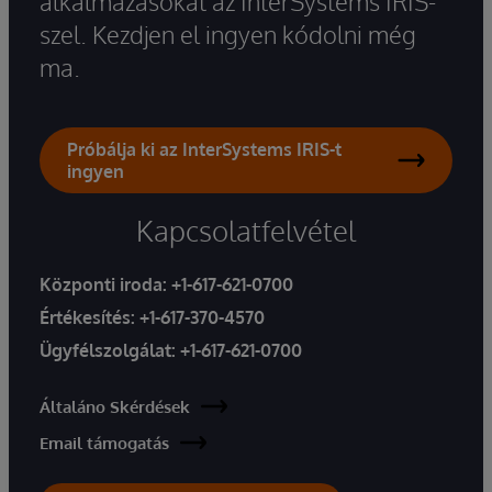
alkalmazásokat az InterSystems IRIS-
szel. Kezdjen el ingyen kódolni még
ma.
Próbálja ki az InterSystems IRIS-t
ingyen
Kapcsolatfelvétel
Központi iroda:
+1-617-621-0700
Értékesítés:
+1-617-370-4570
Ügyfélszolgálat:
+1-617-621-0700
Általáno Skérdések
Email támogatás