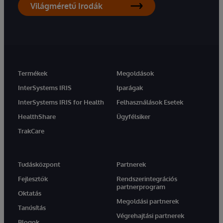
Világméretű Irodák
Termékek
Megoldások
InterSystems IRIS
Iparágak
InterSystems IRIS for Health
Felhasználások Esetek
HealthShare
Ügyfélsiker
TrakCare
Tudásközpont
Partnerek
Fejlesztők
Rendszerintegrációs
partnerprogram
Oktatás
Megoldási partnerek
Tanúsítás
Végrehajtási partnerek
Blogok