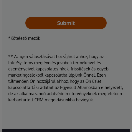
Submit
*Kötelező mezők
** Az igen választásával hozzájárul ahhoz, hogy az
InterSystems meglévő és jövőbeli termékeivel és
eseményeivel kapcsolatos hírek, frissítések és egyéb
marketingcélokból kapcsolatba lépjünk Önnel. Ezen
túlmenően Ön hozzájárul ahhoz, hogy az Ön üzleti
kapcsolattartási adatait az Egyesült Államokban elhelyezett,
de az alkalmazandó adatvédelmi törvényeknek megfelelően
karbantartott CRM-megoldásunkba bevigyük.