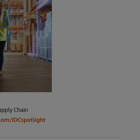
upply Chain
com/IDCspotlight