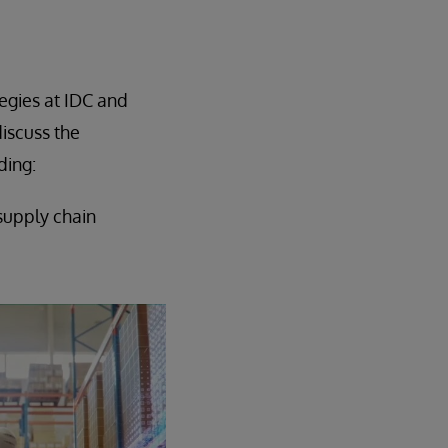
egies at IDC and
iscuss the
ding:
supply chain