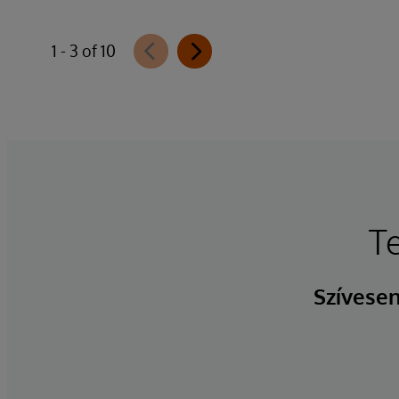
1 - 3 of 10
T
Szívesen