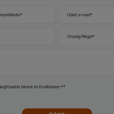
egfrissebb híreire és frissítéseire.**
Submit