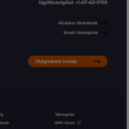
Ügyfélszolgálat:
+1-617-621-0700
Általáno Skérdések
Email támogatás
Világméretű Irodák
ég
Támogatás
ólunk
WRC Direct