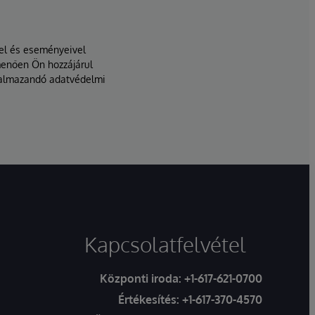
vel és eseményeivel
menően Ön hozzájárul
lkalmazandó adatvédelmi
Kapcsolatfelvétel
Központi iroda:
+1-617-621-0700
Értékesítés:
+1-617-370-4570