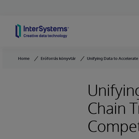
Skip to content
Home
Erőforrás könyvtár
Unifying Data to Accelerat
Unifyin
Chain T
Compet