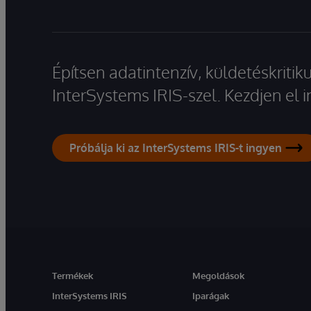
Építsen adatintenzív, küldetéskriti
InterSystems IRIS-szel. Kezdjen el
Próbálja ki az InterSystems IRIS-t ingyen
Termékek
Megoldások
InterSystems IRIS
Iparágak