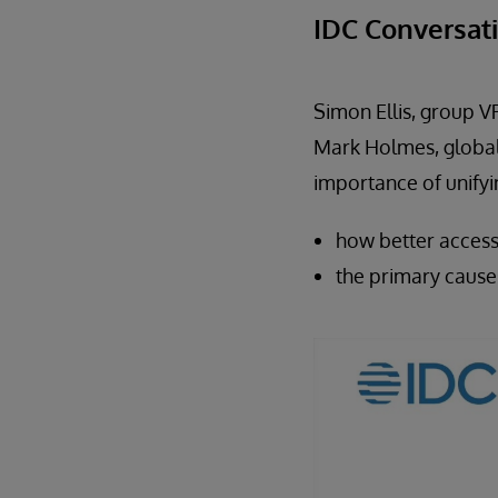
IDC Conversat
Simon Ellis, group V
Mark Holmes, global 
importance of unifyi
how better access
the primary cause