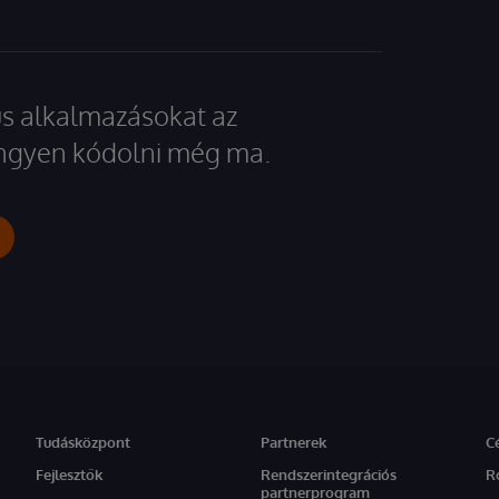
kus alkalmazásokat az
 ingyen kódolni még ma.
Tudásközpont
Partnerek
C
Fejlesztők
Rendszerintegrációs
R
partnerprogram