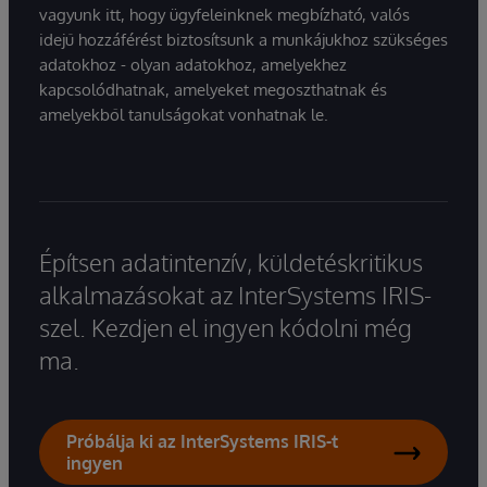
vagyunk itt, hogy ügyfeleinknek megbízható, valós
idejű hozzáférést biztosítsunk a munkájukhoz szükséges
adatokhoz - olyan adatokhoz, amelyekhez
kapcsolódhatnak, amelyeket megoszthatnak és
amelyekből tanulságokat vonhatnak le.
Építsen adatintenzív, küldetéskritikus
alkalmazásokat az InterSystems IRIS-
szel. Kezdjen el ingyen kódolni még
ma.
Próbálja ki az InterSystems IRIS-t
ingyen