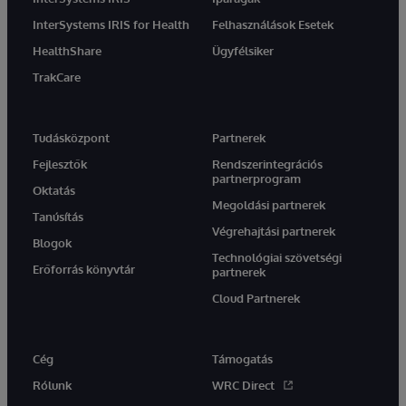
InterSystems IRIS for Health
Felhasználások Esetek
HealthShare
Ügyfélsiker
TrakCare
Tudásközpont
Partnerek
Fejlesztők
Rendszerintegrációs
partnerprogram
Oktatás
Megoldási partnerek
Tanúsítás
Végrehajtási partnerek
Blogok
Technológiai szövetségi
Erőforrás könyvtár
partnerek
Cloud Partnerek
Cég
Támogatás
Rólunk
WRC Direct