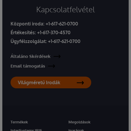
Kapcsolatfelvétel
Központi iroda:
+1-617-621-0700
Értékesítés:
+1-617-370-4570
Ügyfélszolgálat:
+1-617-621-0700
Általáno Skérdések
Email támogatás
Világméretű Irodák
Termékek
Megoldások
InterSystems IRIS
Iparágak