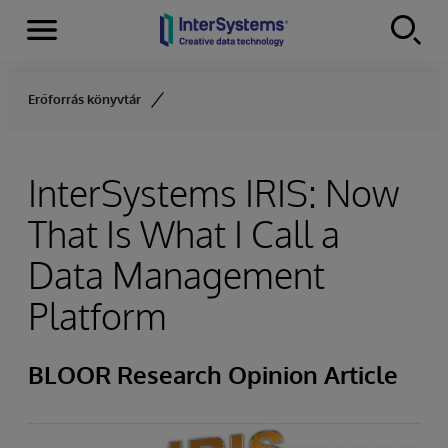
Menu
Skip to content
Erőforrás könyvtár
InterSystems IRIS: Now
That Is What I Call a
Data Management
Platform
BLOOR Research Opinion Article