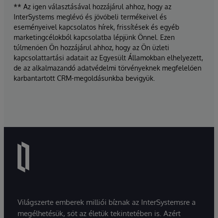
** Az igen választásával hozzájárul ahhoz, hogy az
InterSystems meglévő és jövőbeli termékeivel és
eseményeivel kapcsolatos hírek, frissítések és egyéb
marketingcélokból kapcsolatba lépjünk Önnel. Ezen
túlmenően Ön hozzájárul ahhoz, hogy az Ön üzleti
kapcsolattartási adatait az Egyesült Államokban elhelyezett,
de az alkalmazandó adatvédelmi törvényeknek megfelelően
karbantartott CRM-megoldásunkba bevigyük.
Világszerte emberek milliói bíznak az InterSystemsre a
megélhetésük, sőt az életük tekintetében is. Azért