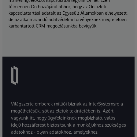
marketingcélokból kapcsolatba lépjünk Önnel. Ezen
túlmenően Ön hozzájárul ahhoz, hogy az Ön üzleti
kapcsolattartási adatait az Egyesült Államokban elhelyezett,
de az alkalmazandó adatvédelmi törvényeknek megfelelően
karbantartott CRM-megoldásunkba bevigyük.
Világszerte emberek milliói bíznak az InterSystemsre a
megélhetésük, sőt az életük tekintetében is. Azért
vagyunk itt, hogy ügyfeleinknek megbízható, valós
idejű hozzáférést biztosítsunk a munkájukhoz szükséges
adatokhoz - olyan adatokhoz, amelyekhez