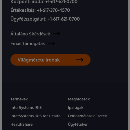
Központi iroda:
+1-617-621-0700
Értékesítés:
+1-617-370-4570
Ügyfélszolgálat:
+1-617-621-0700
Általáno Skérdések
Email támogatás
Világméretű Irodák
Termékek
Megoldások
InterSystems IRIS
Iparágak
InterSystems IRIS for Health
Felhasználások Esetek
HealthShare
Ügyfélsiker