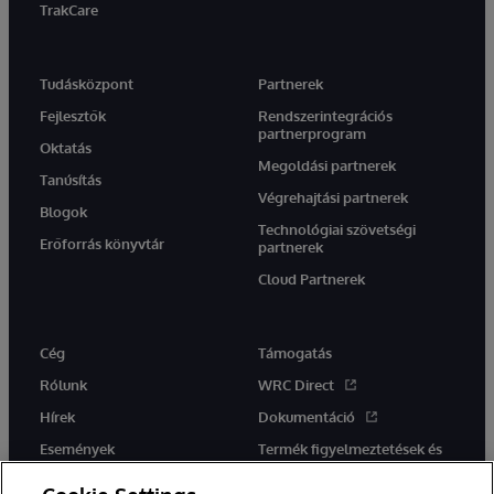
TrakCare
Tudásközpont
Partnerek
Fejlesztők
Rendszerintegrációs
partnerprogram
Oktatás
Megoldási partnerek
Tanúsítás
Végrehajtási partnerek
Blogok
Technológiai szövetségi
Erőforrás könyvtár
partnerek
Cloud Partnerek
Cég
Támogatás
Rólunk
WRC Direct
Hírek
Dokumentáció
Események
Termék figyelmeztetések és
tanácsok
Karrier