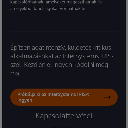
kapcsolódhatnak, amelyeket megoszthatnak és
amelyekből tanulságokat vonhatnak le.
Építsen adatintenzív, küldetéskritikus
alkalmazásokat az InterSystems IRIS-
szel. Kezdjen el ingyen kódolni még
ma.
Próbálja ki az InterSystems IRIS-t
ingyen
Kapcsolatfelvétel