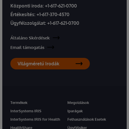
Központi iroda:
+1-617-621-0700
Értékesítés:
+1-617-370-4570
Ügyfélszolgálat:
+1-617-621-0700
Általáno Skérdések
Email támogatás
Világméretű Irodák
Termékek
Megoldások
InterSystems IRIS
Iparágak
InterSystems IRIS for Health
Felhasználások Esetek
HealthShare
Ügyfélsiker