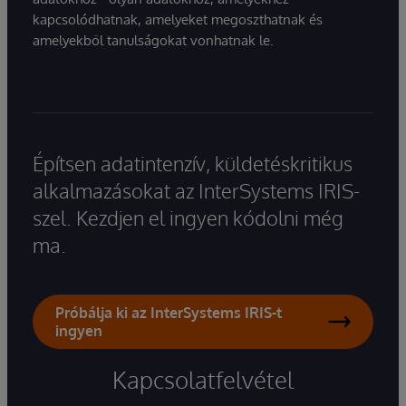
kapcsolódhatnak, amelyeket megoszthatnak és
amelyekből tanulságokat vonhatnak le.
Építsen adatintenzív, küldetéskritikus
alkalmazásokat az InterSystems IRIS-
szel. Kezdjen el ingyen kódolni még
ma.
Próbálja ki az InterSystems IRIS-t
ingyen
Kapcsolatfelvétel