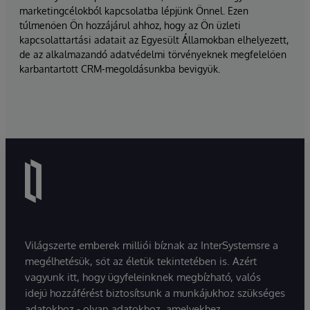
marketingcélokból kapcsolatba lépjünk Önnel. Ezen
túlmenően Ön hozzájárul ahhoz, hogy az Ön üzleti
kapcsolattartási adatait az Egyesült Államokban elhelyezett,
de az alkalmazandó adatvédelmi törvényeknek megfelelően
karbantartott CRM-megoldásunkba bevigyük.
Világszerte emberek milliói bíznak az InterSystemsre a
megélhetésük, sőt az életük tekintetében is. Azért
vagyunk itt, hogy ügyfeleinknek megbízható, valós
idejű hozzáférést biztosítsunk a munkájukhoz szükséges
adatokhoz - olyan adatokhoz, amelyekhez