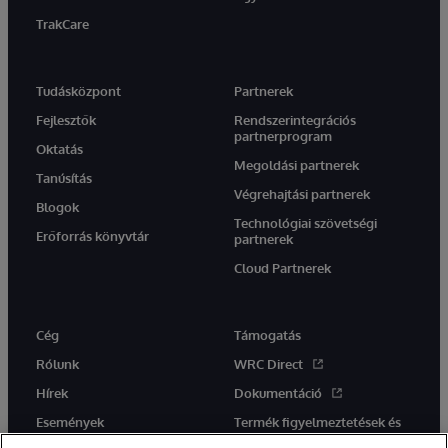
TrakCare
Tudásközpont
Partnerek
Fejlesztők
Rendszerintegrációs
partnerprogram
Oktatás
Megoldási partnerek
Tanúsítás
Végrehajtási partnerek
Blogok
Technológiai szövetségi
Erőforrás könyvtár
partnerek
Cloud Partnerek
Cég
Támogatás
Rólunk
WRC Direct
Hírek
Dokumentáció
Események
Termék figyelmeztetések és
tanácsok