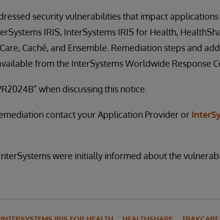
ressed security vulnerabilities that impact applications
terSystems IRIS, InterSystems IRIS for Health, HealthS
Care, Caché, and Ensemble. Remediation steps and add
vailable from the InterSystems Worldwide Response C
VR2024B” when discussing this notice.
remediation contact your Application Provider or
InterS
InterSystems were initially informed about the vulnerab
INTERSYSTEMS IRIS FOR HEALTH
HEALTHSHARE
TRAKCARE