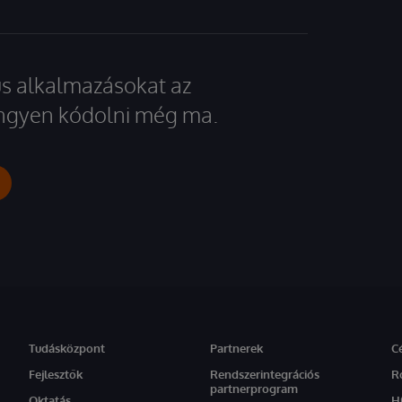
kus alkalmazásokat az
 ingyen kódolni még ma.
Tudásközpont
Partnerek
C
Fejlesztők
Rendszerintegrációs
R
partnerprogram
Oktatás
H