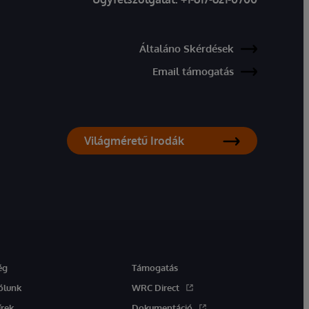
Általáno Skérdések
Email támogatás
Világméretű Irodák
ég
Támogatás
ólunk
WRC Direct
írek
Dokumentáció