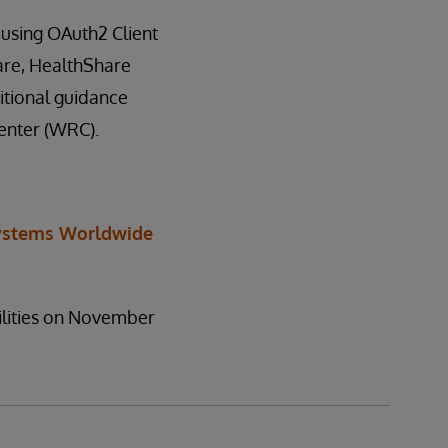
 using OAuth2 Client
hare, HealthShare
itional guidance
enter (WRC).
ystems Worldwide
ilities on November