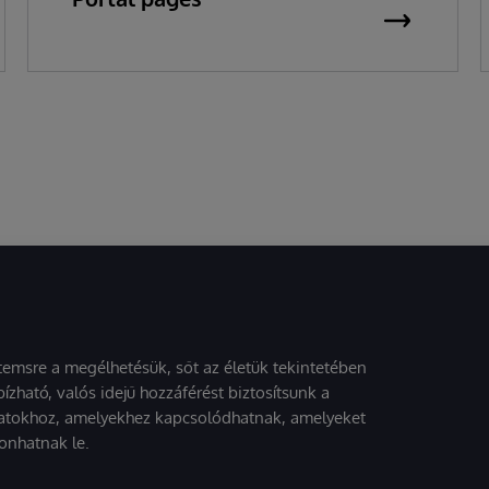
stemsre a megélhetésük, sőt az életük tekintetében
ízható, valós idejű hozzáférést biztosítsunk a
atokhoz, amelyekhez kapcsolódhatnak, amelyeket
onhatnak le.