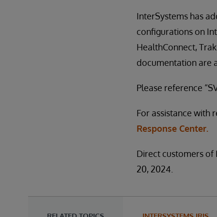
InterSystems has add
configurations on In
HealthConnect, Trak
documentation are a
Please reference “S
For assistance with 
Response Center.
Direct customers of 
20, 2024.
RELATED TOPICS
INTERSYSTEMS IRIS