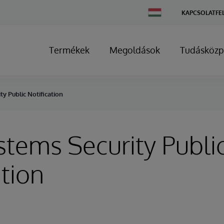
Change
KAPCSOLATFE
Country
Termékek
Megoldások
Tudásközp
ty Public Notification
stems Security Publi
ation