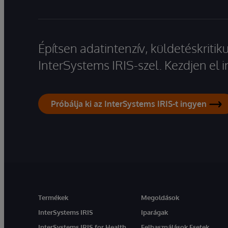
Építsen adatintenzív, küldetéskriti
InterSystems IRIS-szel. Kezdjen el
Próbálja ki az InterSystems IRIS-t ingyen
Termékek
Megoldások
InterSystems IRIS
Iparágak
InterSystems IRIS for Health
Felhasználások Esetek