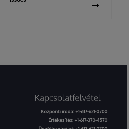
Kapcsolatfelvétel
Központi iroda:
+1-617-621-0700
Értékesítés:
+1-617-370-4570
Ügyfélszolgálat:
+1-617-621-0700