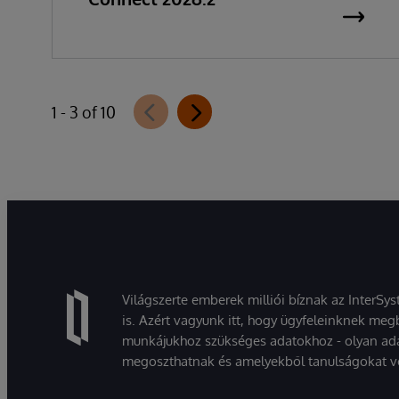
1 - 3 of 10
Világszerte emberek milliói bíznak az InterSy
is. Azért vagyunk itt, hogy ügyfeleinknek megb
munkájukhoz szükséges adatokhoz - olyan ad
megoszthatnak és amelyekből tanulságokat v