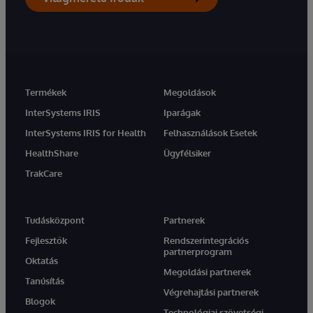
Termékek
Megoldások
InterSystems IRIS
Iparágak
InterSystems IRIS for Health
Felhasználások Esetek
HealthShare
Ügyfélsiker
TrakCare
Tudásközpont
Partnerek
Fejlesztők
Rendszerintegrációs
partnerprogram
Oktatás
Megoldási partnerek
Tanúsítás
Végrehajtási partnerek
Blogok
Technológiai szövetségi