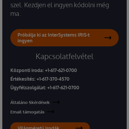
szel. Kezdjen el ingyen kódolni még
ma.
Próbálja ki az InterSystems IRIS-t
ingyen
Kapcsolatfelvétel
Központi iroda:
+1-617-621-0700
Értékesítés:
+1-617-370-4570
Ügyfélszolgálat:
+1-617-621-0700
Általáno Skérdések
Email támogatás
Világméretű Irodák