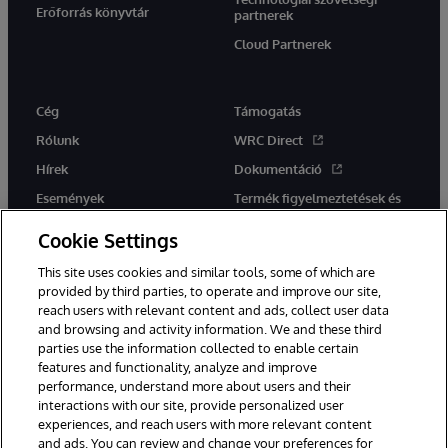
Erőforrás könyvtár
partnerek
Cloud Partnerek
Cég
Támogatás
Rólunk
WRC Direct
Hírek
Dokumentáció
Események
Termék figyelmeztetések és
tanácsok
Karrier
Cookie Settings
This site uses cookies and similar tools, some of which are
provided by third parties, to operate and improve our site,
reach users with relevant content and ads, collect user data
and browsing and activity information. We and these third
parties use the information collected to enable certain
Ez a weboldal gépi fordítást használ. Bármilyen fordítási konfliktus
features and functionality, analyze and improve
esetén az oldal angol nyelvű változata élvez elsőbbséget.
performance, understand more about users and their
© 1996-2026 InterSystems Corporation, Boston, MA. Minden jog
fenntartva.
interactions with our site, provide personalized user
experiences, and reach users with more relevant content
Értesítések/Feltételek és feltételek
Adatvédelmi nyilatkozat
and ads. You can review and change your preferences for