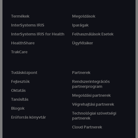
Termékek
Megoldások
InterSystems IRIS
Iparágak
InterSystems IRIS for Health
Felhasználások Esetek
HealthShare
Ügyfélsiker
TrakCare
Tudásközpont
Partnerek
Fejlesztők
Rendszerintegrációs
partnerprogram
Oktatás
Megoldási partnerek
Tanúsítás
Végrehajtási partnerek
Blogok
Technológiai szövetségi
Erőforrás könyvtár
partnerek
Cloud Partnerek