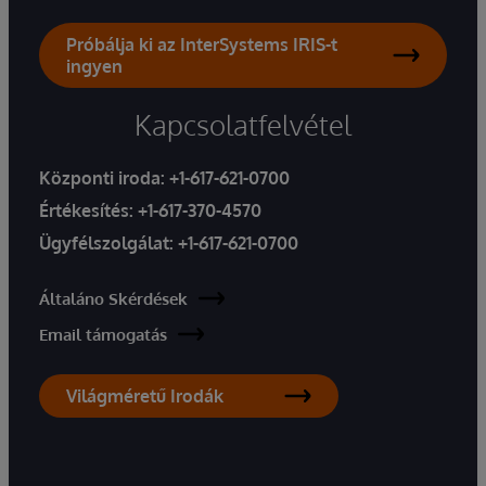
Próbálja ki az InterSystems IRIS-t
ingyen
Kapcsolatfelvétel
Központi iroda:
+1-617-621-0700
Értékesítés:
+1-617-370-4570
Ügyfélszolgálat:
+1-617-621-0700
Általáno Skérdések
Email támogatás
Világméretű Irodák