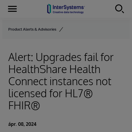
Menu
Skip to content
Product Alerts & Advisories
Alert: Upgrades fail for
HealthShare Health
Connect instances not
licensed for HL7®
FHIR®
ápr. 08, 2024