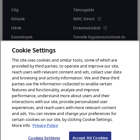
Cég
Támogatás
Rólunk
WRC Direct
Hírek
Dokumentáció
Események
Termék figyelmeztetések és
tanácsok
Karrier
Cookie Settings
This site uses cookies and similar tools, some of which are
provided by third parties, to operate and improve our site,
reach users with relevant content and ads, collect user data
and browsing and activity information. We and these third
parties use the information collected to enable certain
Ez a weboldal gépi fordítást használ. Bármilyen fordítási konfliktus
features and functionality, analyze and improve
esetén az oldal angol nyelvű változata élvez elsőbbséget.
performance, understand more about users and their
© 1996-2026 InterSystems Corporation, Boston, MA. Minden jog
fenntartva.
interactions with our site, provide personalized user
experiences, and reach users with more relevant content
Értesítések/Feltételek és feltételek
Adatvédelmi nyilatkozat
and ads. You can review and change your preferences for
Garancia
Hozzáférhetőség
certain cookies on our site, by clicking Cookie Settings.
More info:
Privacy Policy
Cookies Settings
Accept All Cookies