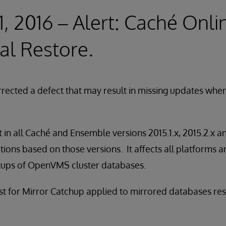
1, 2016 – Alert: Caché Onl
al Restore.
rected a defect that may result in missing updates when 
t in all Caché and Ensemble versions 2015.1.x, 2015.2.x an
tions based on those versions. It affects all platforms 
kups of OpenVMS cluster databases.
ist for Mirror Catchup applied to mirrored databases r