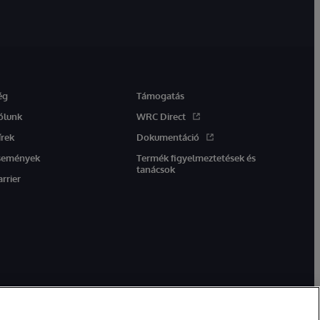
ég
Támogatás
ólunk
WRC Direct
írek
Dokumentáció
semények
Termék figyelmeztetések és
tanácsok
arrier