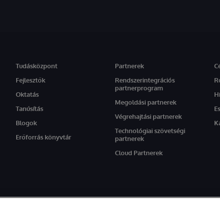
Tudásközpont
Partnerek
C
Fejlesztők
Rendszerintegrációs
R
partnerprogram
Oktatás
H
Megoldási partnerek
Tanúsítás
E
Végrehajtási partnerek
Blogok
K
Technológiai szövetségi
Erőforrás könyvtár
partnerek
Cloud Partnerek