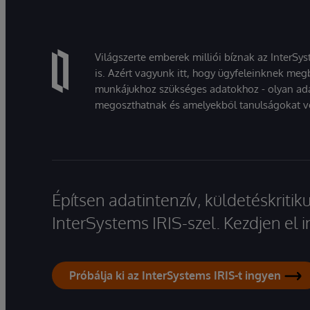
Világszerte emberek milliói bíznak az InterSy
is. Azért vagyunk itt, hogy ügyfeleinknek megb
munkájukhoz szükséges adatokhoz - olyan ad
megoszthatnak és amelyekből tanulságokat v
Építsen adatintenzív, küldetéskriti
InterSystems IRIS-szel. Kezdjen el
Próbálja ki az InterSystems IRIS-t ingyen