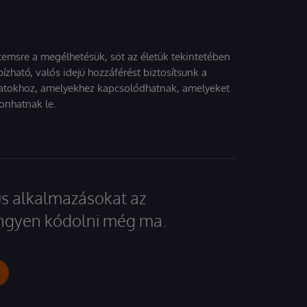
stemsre a megélhetésük, sőt az életük tekintetében
ízható, valós idejű hozzáférést biztosítsunk a
atokhoz, amelyekhez kapcsolódhatnak, amelyeket
onhatnak le.
kus alkalmazásokat az
 ingyen kódolni még ma.