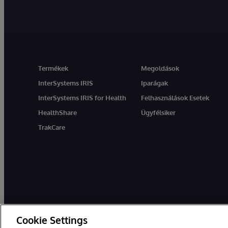
Termékek
Megoldások
InterSystems IRIS
Iparágak
InterSystems IRIS for Health
Felhasználások Esetek
HealthShare
Ügyfélsiker
TrakCare
Cookie Settings