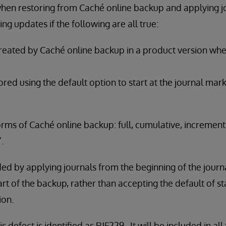
 when restoring from Caché online backup and applying jo
ing updates if the following are all true:
eated by Caché online backup in a product version where
tored using the default option to start at the journal mar
 forms of Caché online backup: full, cumulative, incremen
.
ed by applying journals from the beginning of the journa
art of the backup, rather than accepting the default of s
ion.
s defect is identified as RJF229. It will be included in all