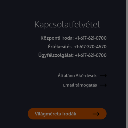
Kapcsolatfelvétel
Központi iroda:
+1-617-621-0700
Értékesítés:
+1-617-370-4570
Ügyfélszolgálat:
+1-617-621-0700
Általáno Skérdések
Email támogatás
Világméretű Irodák