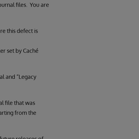
urnal files. You are
 this defect is
ker set by Caché
tal and “Legacy
l file that was
tarting from the
 future releases of