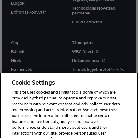
Blogok
Technológiai szövetségi
Erőforrás könyvtár
partnerek
Cloud Partnerek
Cég
Támogatás
Rólunk
WRC Direct
Hírek
Dokumentáció
Események
Termék figyelmeztetések és
tanácsok
Karrier
Cookie Settings
This site uses cookies and similar tools, some of which are
provided by third parties, to operate and improve our site,
reach users with relevant content and ads, collect user data
and browsing and activity information. We and these third
parties use the information collected to enable certain
Ez a weboldal gépi fordítást használ. Bármilyen fordítási konfliktus
features and functionality, analyze and improve
esetén az oldal angol nyelvű változata élvez elsőbbséget.
performance, understand more about users and their
© 1996-2026 InterSystems Corporation, Boston, MA. Minden jog
fenntartva.
interactions with our site, provide personalized user