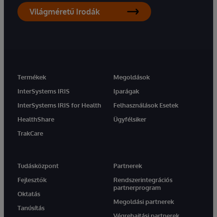
Világméretű Irodák
Termékek
Megoldások
InterSystems IRIS
Iparágak
InterSystems IRIS for Health
Felhasználások Esetek
HealthShare
Ügyfélsiker
TrakCare
Tudásközpont
Partnerek
Fejlesztők
Rendszerintegrációs
partnerprogram
Oktatás
Megoldási partnerek
Tanúsítás
Végrehajtási partnerek