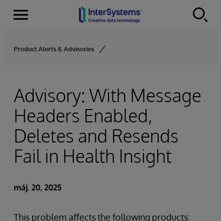
Menu
Skip to content
Product Alerts & Advisories
Advisory: With Message
Headers Enabled,
Deletes and Resends
Fail in Health Insight
máj. 20, 2025
This problem affects the following products: