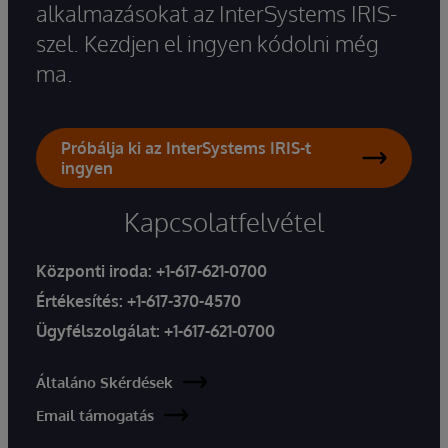
alkalmazásokat az InterSystems IRIS-
szel. Kezdjen el ingyen kódolni még
ma.
Próbálja ki az InterSystems IRIS-t
ingyen
Kapcsolatfelvétel
Központi iroda:
+1-617-621-0700
Értékesítés:
+1-617-370-4570
Ügyfélszolgálat:
+1-617-621-0700
Általáno Skérdések
Email támogatás