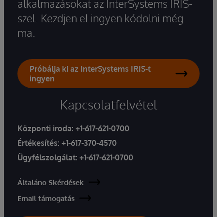
alkalmazásokat az InterSystems IRIS-
szel. Kezdjen el ingyen kódolni még
ma.
Próbálja ki az InterSystems IRIS-t
ingyen
Kapcsolatfelvétel
Központi iroda:
+1-617-621-0700
Értékesítés:
+1-617-370-4570
Ügyfélszolgálat:
+1-617-621-0700
Általáno Skérdések
Email támogatás