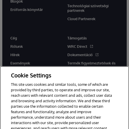
Blogok
Technológiai szövetségi
Erőforrás könyvtár
partnerek
Cloud Partnerek
Cég
Támogatás
Rólunk
WRC Direct
Hírek
Dokumentáció
Események
Termék figyelmeztetések és
tanácsok
Karrier
Cookie Settings
This site uses cookies and similar tools, some of which are
provided by third parties, to operate and improve our site,
reach users with relevant content and ads, collect user data
and browsing and activity information. We and these third
parties use the information collected to enable certain
Ez a weboldal gépi fordítást használ. Bármilyen fordítási konfliktus
features and functionality, analyze and improve
esetén az oldal angol nyelvű változata élvez elsőbbséget.
performance, understand more about users and their
© 1996-2026 InterSystems Corporation, Boston, MA. Minden jog
fenntartva.
interactions with our site, provide personalized user
experiences, and reach users with more relevant content