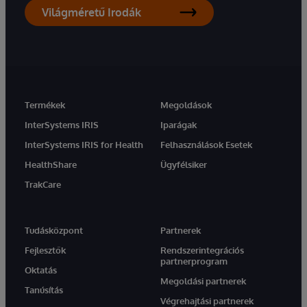
Világméretű Irodák
Termékek
Megoldások
InterSystems IRIS
Iparágak
InterSystems IRIS for Health
Felhasználások Esetek
HealthShare
Ügyfélsiker
TrakCare
Tudásközpont
Partnerek
Fejlesztők
Rendszerintegrációs
partnerprogram
Oktatás
Megoldási partnerek
Tanúsítás
Végrehajtási partnerek