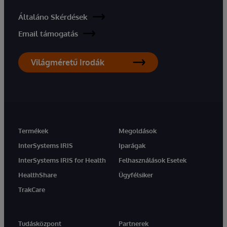
Általáno Skérdések
Email támogatás
Világméretű Irodák
Termékek
Megoldások
InterSystems IRIS
Iparágak
InterSystems IRIS for Health
Felhasználások Esetek
HealthShare
Ügyfélsiker
TrakCare
Tudásközpont
Partnerek