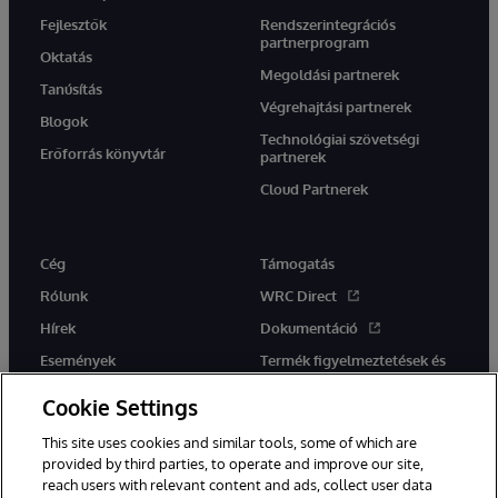
Fejlesztők
Rendszerintegrációs
partnerprogram
Oktatás
Megoldási partnerek
Tanúsítás
Végrehajtási partnerek
Blogok
Technológiai szövetségi
Erőforrás könyvtár
partnerek
Cloud Partnerek
Cég
Támogatás
Rólunk
WRC Direct
Hírek
Dokumentáció
Események
Termék figyelmeztetések és
tanácsok
Karrier
Cookie Settings
This site uses cookies and similar tools, some of which are
provided by third parties, to operate and improve our site,
reach users with relevant content and ads, collect user data