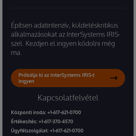
Építsen adatintenzív, küldetéskritikus
alkalmazásokat az InterSystems IRIS-
szel. Kezdjen el ingyen kódolni még
ma.
Próbálja ki az InterSystems IRIS-t
ingyen
Kapcsolatfelvétel
Központi iroda:
+1-617-621-0700
Értékesítés:
+1-617-370-4570
Ügyfélszolgálat:
+1-617-621-0700