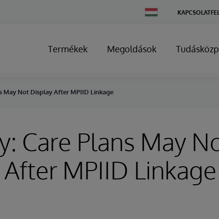
Change
KAPCSOLATFE
Country
Termékek
Megoldások
Tudásközp
ns May Not Display After MPIID Linkage
y: Care Plans May N
 After MPIID Linkage