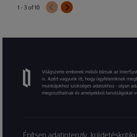
1 - 3 of 10
Világszerte emberek milliói bíznak az InterSy
is. Azért vagyunk itt, hogy ügyfeleinknek megb
munkájukhoz szükséges adatokhoz - olyan ad
megoszthatnak és amelyekből tanulságokat v
Építsen adatintenzív, küldetéskriti