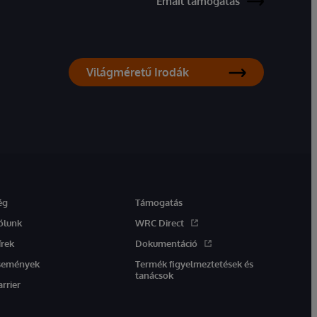
Email támogatás
Világméretű Irodák
ég
Támogatás
ólunk
WRC Direct
írek
Dokumentáció
semények
Termék figyelmeztetések és
tanácsok
arrier