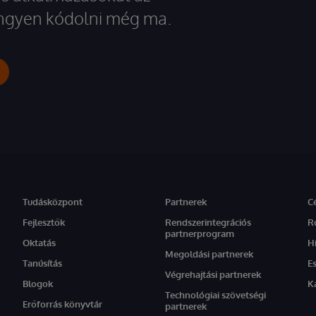
 ingyen kódolni még ma.
Tudásközpont
Partnerek
C
Fejlesztők
Rendszerintegrációs
R
partnerprogram
Oktatás
H
Megoldási partnerek
Tanúsítás
E
Végrehajtási partnerek
Blogok
K
Technológiai szövetségi
Erőforrás könyvtár
partnerek