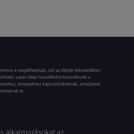
stemsre a megélhetésük, sőt az életük tekintetében
ízható, valós idejű hozzáférést biztosítsunk a
atokhoz, amelyekhez kapcsolódhatnak, amelyeket
onhatnak le.
kus alkalmazásokat az