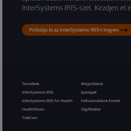
InterSystems IRIS-szel. Kezdjen el
Próbálja ki az InterSystems IRIS-t ingyen
Termékek
Megoldások
InterSystems IRIS
Iparágak
InterSystems IRIS for Health
Felhasználások Esetek
HealthShare
Ügyfélsiker
TrakCare