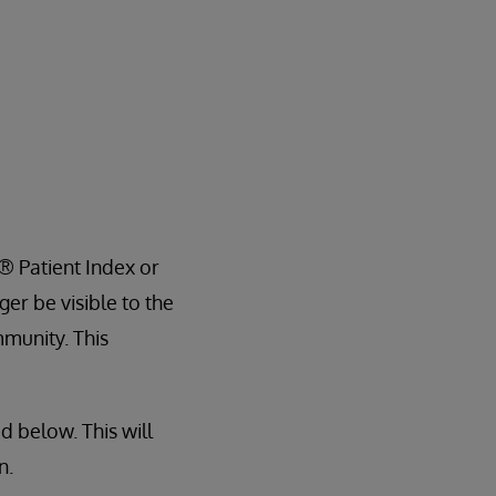
® Patient Index or
er be visible to the
mmunity. This
d below. This will
n.