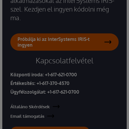
alkalmazásokat az InterSystems IRIS-
szel. Kezdjen el ingyen kódolni még
ma.
Próbálja ki az InterSystems IRIS-t
ingyen
Kapcsolatfelvétel
Központi iroda:
+1-617-621-0700
Értékesítés:
+1-617-370-4570
Ügyfélszolgálat:
+1-617-621-0700
Általáno Skérdések
Email támogatás