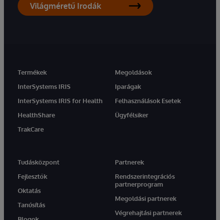
Világméretű Irodák
Termékek
Megoldások
InterSystems IRIS
Iparágak
InterSystems IRIS for Health
Felhasználások Esetek
HealthShare
Ügyfélsiker
TrakCare
Tudásközpont
Partnerek
Fejlesztők
Rendszerintegrációs
partnerprogram
Oktatás
Megoldási partnerek
Tanúsítás
Végrehajtási partnerek
Blogok