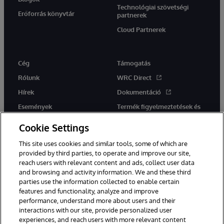
Technológiai szövetségi
Erőforrás könyvtár
partnerek
Cloud Partnerek
Cég
Támogatás
Rólunk
WRC Direct
Hírek
Dokumentáció
Események
Termék figyelmeztetések és
tanácsok
Karrier
Cookie Settings
This site uses cookies and similar tools, some of which are
provided by third parties, to operate and improve our site,
reach users with relevant content and ads, collect user data
and browsing and activity information. We and these third
parties use the information collected to enable certain
Ez a weboldal gépi fordítást használ. Bármilyen fordítási konfliktus
features and functionality, analyze and improve
esetén az oldal angol nyelvű változata élvez elsőbbséget.
performance, understand more about users and their
© 1996-2026 InterSystems Corporation, Boston, MA. Minden jog
fenntartva.
interactions with our site, provide personalized user
experiences, and reach users with more relevant content