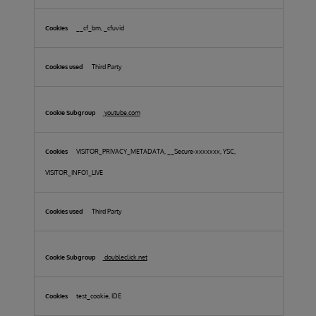
__cf_bm, _cfuvid
Third Party
youtube.com
VISITOR_PRIVACY_METADATA, __Secure-xxxxxxx, YSC,
VISITOR_INFO1_LIVE
Third Party
doubleclick.net
test_cookie, IDE