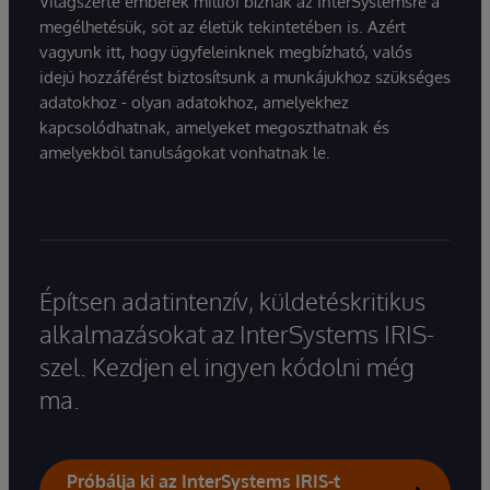
Világszerte emberek milliói bíznak az InterSystemsre a
megélhetésük, sőt az életük tekintetében is. Azért
vagyunk itt, hogy ügyfeleinknek megbízható, valós
idejű hozzáférést biztosítsunk a munkájukhoz szükséges
adatokhoz - olyan adatokhoz, amelyekhez
kapcsolódhatnak, amelyeket megoszthatnak és
amelyekből tanulságokat vonhatnak le.
Építsen adatintenzív, küldetéskritikus
alkalmazásokat az InterSystems IRIS-
szel. Kezdjen el ingyen kódolni még
ma.
Próbálja ki az InterSystems IRIS-t