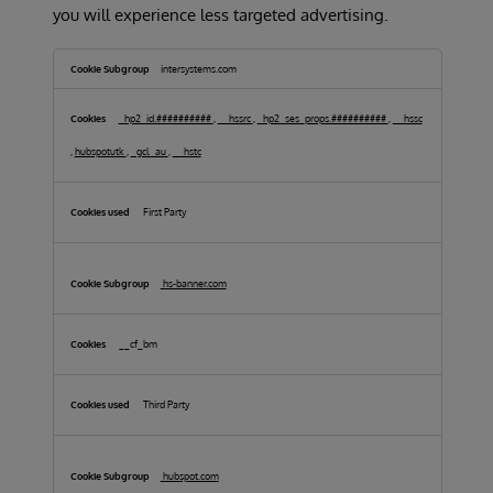
you will experience less targeted advertising.
Targeting
Cookies
intersystems.com
_hp2_id.##########
,
__hssrc
,
_hp2_ses_props.##########
,
__hssc
,
hubspotutk
,
_gcl_au
,
__hstc
First Party
hs-banner.com
__cf_bm
Third Party
hubspot.com