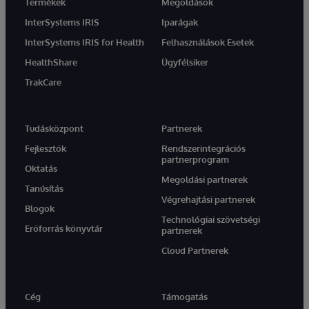
Termékek
Megoldások
InterSystems IRIS
Iparágak
InterSystems IRIS for Health
Felhasználások Esetek
HealthShare
Ügyfélsiker
TrakCare
Tudásközpont
Partnerek
Fejlesztők
Rendszerintegrációs
partnerprogram
Oktatás
Megoldási partnerek
Tanúsítás
Végrehajtási partnerek
Blogok
Technológiai szövetségi
Erőforrás könyvtár
partnerek
Cloud Partnerek
Cég
Támogatás