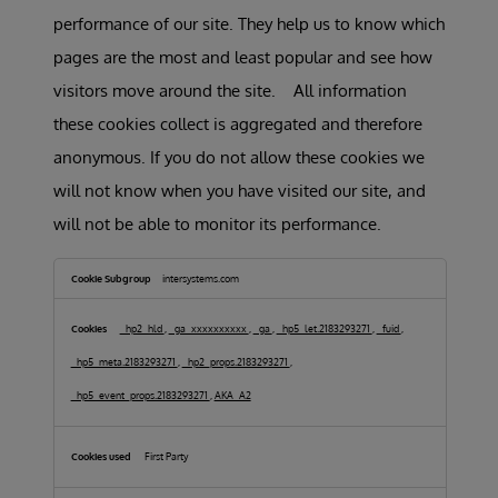
performance of our site. They help us to know which
pages are the most and least popular and see how
visitors move around the site. All information
these cookies collect is aggregated and therefore
anonymous. If you do not allow these cookies we
will not know when you have visited our site, and
will not be able to monitor its performance.
Performance
Cookies
intersystems.com
_hp2_hld
,
_ga_xxxxxxxxxx
,
_ga
,
_hp5_let.2183293271
,
_fuid
,
_hp5_meta.2183293271
,
_hp2_props.2183293271
,
_hp5_event_props.2183293271
,
AKA_A2
First Party