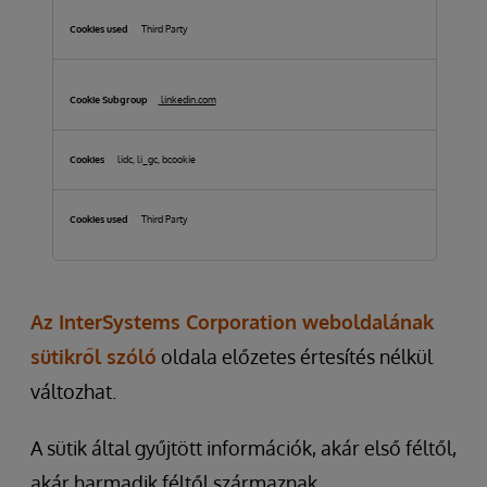
Third Party
linkedin.com
lidc, li_gc, bcookie
Third Party
Az InterSystems Corporation weboldalának
sütikről szóló
oldala előzetes értesítés nélkül
változhat.
A sütik által gyűjtött információk, akár első féltől,
akár harmadik féltől származnak,