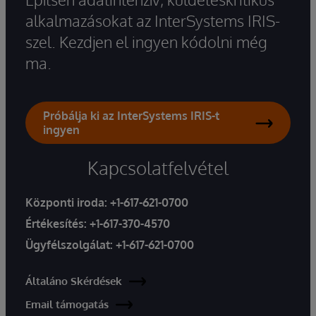
alkalmazásokat az InterSystems IRIS-
szel. Kezdjen el ingyen kódolni még
ma.
Próbálja ki az InterSystems IRIS-t
ingyen
Kapcsolatfelvétel
Központi iroda:
+1-617-621-0700
Értékesítés:
+1-617-370-4570
Ügyfélszolgálat:
+1-617-621-0700
Általáno Skérdések
Email támogatás