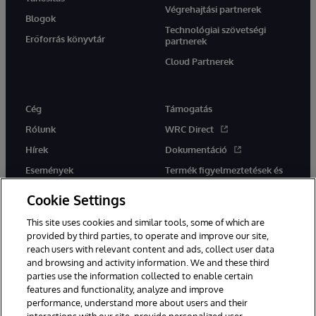
Végrehajtási partnerek
Blogok
Technológiai szövetségi
Erőforrás könyvtár
partnerek
Cloud Partnerek
Cég
Támogatás
Rólunk
WRC Direct
Hírek
Dokumentáció
Események
Termék figyelmeztetések és
tanácsok
Karrier
Cookie Settings
This site uses cookies and similar tools, some of which are
provided by third parties, to operate and improve our site,
reach users with relevant content and ads, collect user data
and browsing and activity information. We and these third
parties use the information collected to enable certain
Ez a weboldal gépi fordítást használ. Bármilyen fordítási konfliktus
features and functionality, analyze and improve
esetén az oldal angol nyelvű változata élvez elsőbbséget.
performance, understand more about users and their
© 1996-2026 InterSystems Corporation, Boston, MA. Minden jog
fenntartva.