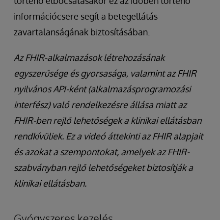
történő elbocsátásakor ez az időben történő
információcsere segít a betegellátás
zavartalanságának biztosításában.
Az FHIR-alkalmazások létrehozásának
egyszerűsége és gyorsasága, valamint az FHIR
nyilvános API-ként (alkalmazásprogramozási
interfész) való rendelkezésre állása miatt az
FHIR-ben rejlő lehetőségek a klinikai ellátásban
rendkívüliek. Ez a videó áttekinti az FHIR alapjait
és azokat a szempontokat, amelyek az FHIR-
szabványban rejlő lehetőségeket biztosítják a
klinikai ellátásban.
Gyógyszeres kezelés