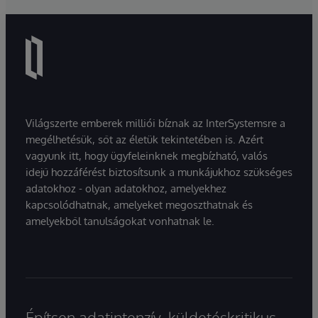
Világszerte emberek milliói bíznak az InterSystemsre a
megélhetésük, sőt az életük tekintetében is. Azért
vagyunk itt, hogy ügyfeleinknek megbízható, valós
idejű hozzáférést biztosítsunk a munkájukhoz szükséges
adatokhoz - olyan adatokhoz, amelyekhez
kapcsolódhatnak, amelyeket megoszthatnak és
amelyekből tanulságokat vonhatnak le.
Építsen adatintenzív, küldetéskritikus