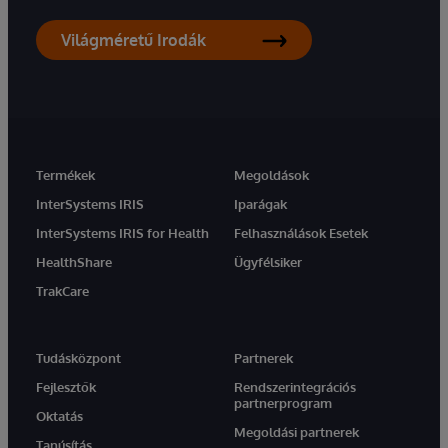
Világméretű Irodák
Termékek
Megoldások
InterSystems IRIS
Iparágak
InterSystems IRIS for Health
Felhasználások Esetek
HealthShare
Ügyfélsiker
TrakCare
Tudásközpont
Partnerek
Fejlesztők
Rendszerintegrációs
partnerprogram
Oktatás
Megoldási partnerek
Tanúsítás