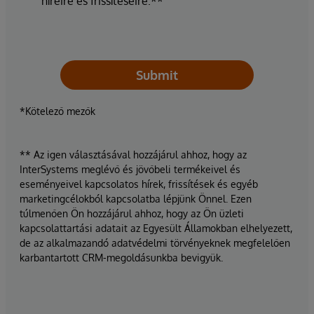
híreire és frissítéseire.**
Submit
*Kötelező mezők
** Az igen választásával hozzájárul ahhoz, hogy az
InterSystems meglévő és jövőbeli termékeivel és
eseményeivel kapcsolatos hírek, frissítések és egyéb
marketingcélokból kapcsolatba lépjünk Önnel. Ezen
túlmenően Ön hozzájárul ahhoz, hogy az Ön üzleti
kapcsolattartási adatait az Egyesült Államokban elhelyezett,
de az alkalmazandó adatvédelmi törvényeknek megfelelően
karbantartott CRM-megoldásunkba bevigyük.