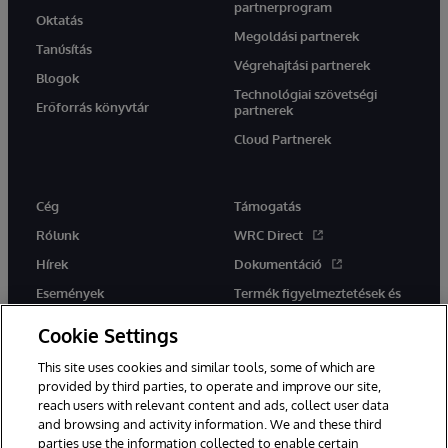
partnerprogram
Oktatás
Megoldási partnerek
Tanúsítás
Végrehajtási partnerek
Blogok
Technológiai szövetségi
Erőforrás könyvtár
partnerek
Cloud Partnerek
Cég
Támogatás
Rólunk
WRC Direct
Hírek
Dokumentáció
Események
Termék figyelmeztetések és
tanácsok
Karrier
Cookie Settings
This site uses cookies and similar tools, some of which are
provided by third parties, to operate and improve our site,
reach users with relevant content and ads, collect user data
and browsing and activity information. We and these third
parties use the information collected to enable certain