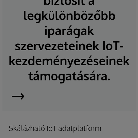
biztosít a
legkülönbözőbb
iparágak
szervezeteinek IoT-
kezdeményezéseinek
támogatására.
InterSystems
IRIS
Skálázható IoT adatplatform