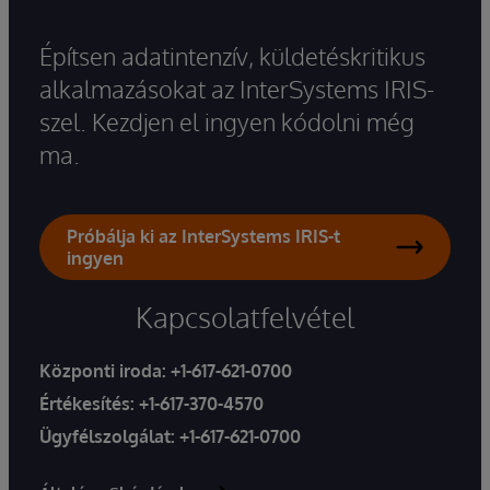
Építsen adatintenzív, küldetéskritikus
alkalmazásokat az InterSystems IRIS-
szel. Kezdjen el ingyen kódolni még
ma.
Próbálja ki az InterSystems IRIS-t
ingyen
Kapcsolatfelvétel
Központi iroda:
+1-617-621-0700
Értékesítés:
+1-617-370-4570
Ügyfélszolgálat:
+1-617-621-0700