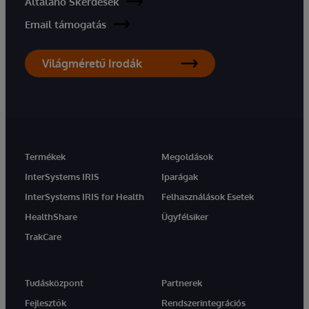
Általáno Skérdések
Email támogatás
Világméretű Irodák
Termékek
Megoldások
InterSystems IRIS
Iparágak
InterSystems IRIS for Health
Felhasználások Esetek
HealthShare
Ügyfélsiker
TrakCare
Tudásközpont
Partnerek
Fejlesztők
Rendszerintegrációs