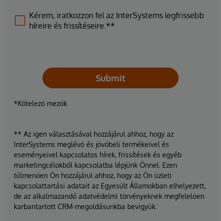
Kérem, iratkozzon fel az InterSystems legfrissebb
híreire és frissítéseire.**
Submit
*Kötelező mezők
** Az igen választásával hozzájárul ahhoz, hogy az
InterSystems meglévő és jövőbeli termékeivel és
eseményeivel kapcsolatos hírek, frissítések és egyéb
marketingcélokból kapcsolatba lépjünk Önnel. Ezen
túlmenően Ön hozzájárul ahhoz, hogy az Ön üzleti
kapcsolattartási adatait az Egyesült Államokban elhelyezett,
de az alkalmazandó adatvédelmi törvényeknek megfelelően
karbantartott CRM-megoldásunkba bevigyük.