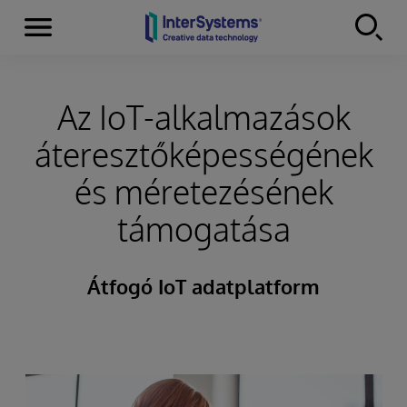
Menu
Skip to content
Az IoT-alkalmazások
áteresztőképességének
és méretezésének
támogatása
Átfogó IoT adatplatform