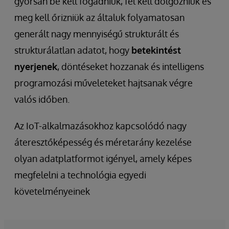
gyorsan be kell fogadniuk, fel kell dolgozniuk és
meg kell őrizniük az általuk folyamatosan
generált nagy mennyiségű strukturált és
strukturálatlan adatot, hogy
betekintést
nyerjenek
, döntéseket hozzanak és intelligens
programozási műveleteket hajtsanak végre
valós időben.
Az IoT-alkalmazásokhoz kapcsolódó nagy
áteresztőképesség és méretarány kezelése
olyan adatplatformot igényel, amely képes
megfelelni a technológia egyedi
követelményeinek