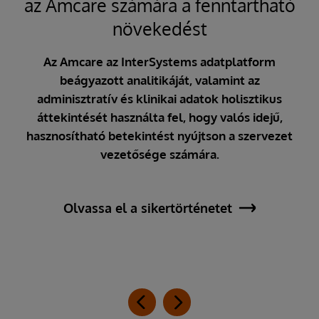
az Amcare számára a fenntartható
növekedést
bb
z
Az Amcare az InterSystems adatplatform
öbb
beágyazott analitikáját, valamint az
yi
adminisztratív és klinikai adatok holisztikus
öbb
áttekintését használta fel, hogy valós idejű,
meg
hasznosítható betekintést nyújtson a szervezet
csol
vezetősége számára.
i
 a
Olvassa el a sikertörténetet