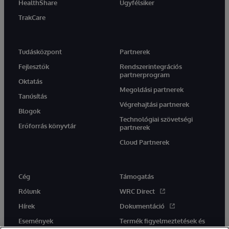
HealthShare
Ügyfélsiker
TrakCare
Tudásközpont
Partnerek
Fejlesztők
Rendszerintegrációs
partnerprogram
Oktatás
Megoldási partnerek
Tanúsítás
Végrehajtási partnerek
Blogok
Technológiai szövetségi
Erőforrás könyvtár
partnerek
Cloud Partnerek
Cég
Támogatás
Rólunk
WRC Direct
Hírek
Dokumentáció
Események
Termék figyelmeztetések és