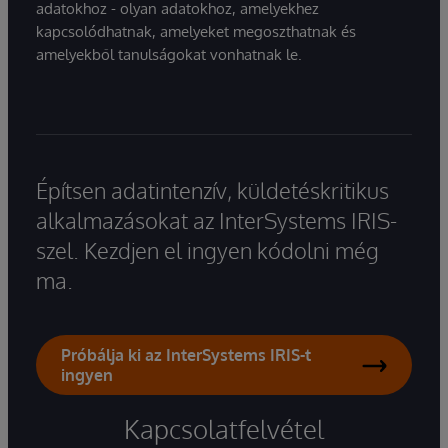
adatokhoz - olyan adatokhoz, amelyekhez
kapcsolódhatnak, amelyeket megoszthatnak és
amelyekből tanulságokat vonhatnak le.
Építsen adatintenzív, küldetéskritikus
alkalmazásokat az InterSystems IRIS-
szel. Kezdjen el ingyen kódolni még
ma.
Próbálja ki az InterSystems IRIS-t
ingyen
Kapcsolatfelvétel