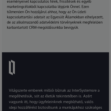
eseményeivel kapcsolatos hírek, frissítések és egyéb
marketingcélokból kapcsolatba lépjünk Önnel. Ezen
túlmenően Ön hozzájárul ahhoz, hogy az Ön üzleti
kapcsolattartási adatait az Egyesült Államokban elhelyezett,
de az alkalmazandó adatvédelmi törvényeknek megfelelően
karbantartott CRM-megoldásunkba bevigyük.
Világszerte emberek milliói bíznak az InterSystemsre a
megélhetésük, sőt az életük tekintetében is. Azért
vagyunk itt, hogy ügyfeleinknek megbízható, valós
idejű hozzáférést biztosítsunk a munkájukhoz szükséges