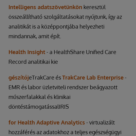
Intelligens adatszövetünkön
keresztül
összeállítható szolgáltatásokat nyújtunk, így az
analitikát is a középpontjába helyezheti
mindannak, amit épít.
Health Insight
- a HealthShare Unified Care
Record analitikai kie
gészítőj
eTrakCare és
TrakCare Lab Enterprise
-
EMR és labor üzletviteli rendszer beágyazott
műszerfalakkal és klinikai
döntéstámogatássalIRIS
for Health Adaptive Analytics
- virtualizált
hozzáférés az adatokhoz a teljes egészségügyi