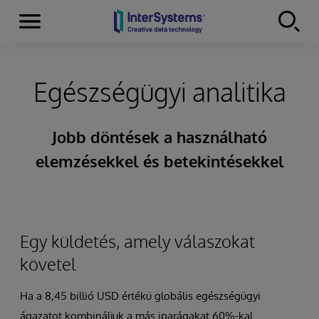
Menu
Skip to content
Egészségügyi analitika
Jobb döntések a használható
elemzésekkel és betekintésekkel
Egy küldetés, amely válaszokat
követel
Ha a 8,45 billió USD értékű globális egészségügyi
ágazatot kombináljuk a más iparágakat 60%-kal