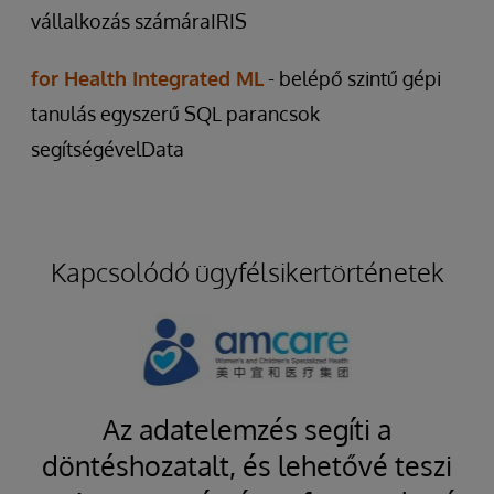
vállalkozás számáraIRIS
for Health Integrated ML
- belépő szintű gépi
tanulás egyszerű SQL parancsok
segítségévelData
Kapcsolódó ügyfélsikertörténetek
ió
Az adatelemzés segíti a
al
döntéshozatalt, és lehetővé teszi