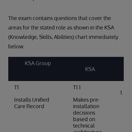
The exam contains questions that cover the
areas for the stated role as shown in the KSA
(Knowledge, Skills, Abilities) chart immediately
below.
KSA Group
KSA
T1
T1.1
Int
arc
Installs Unified
Makes pre-
do
Care Record
installation
decisions
based on
technical