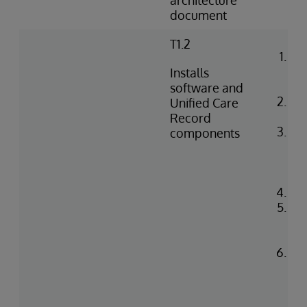
architecture
document
T1.2
Ins
lic
Installs
en
software and
Co
Unified Care
Ga
Record
Co
components
ser
ins
fe
Con
Ins
Re
wit
Dep
Re
wit
(e.