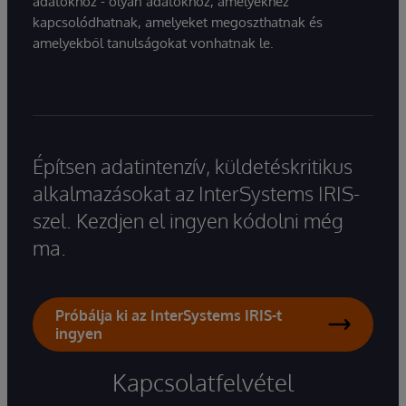
adatokhoz - olyan adatokhoz, amelyekhez
kapcsolódhatnak, amelyeket megoszthatnak és
amelyekből tanulságokat vonhatnak le.
Építsen adatintenzív, küldetéskritikus
alkalmazásokat az InterSystems IRIS-
szel. Kezdjen el ingyen kódolni még
ma.
Próbálja ki az InterSystems IRIS-t
ingyen
Kapcsolatfelvétel