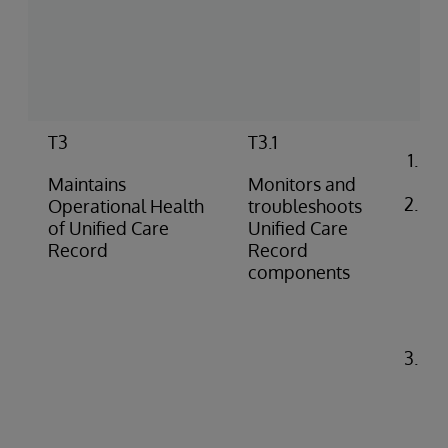
(pu
pus
co
rep
T3
T3.1
Co
ale
Maintains
Monitors and
Ide
Operational Health
troubleshoots
di
of Unified Care
Unified Care
pro
Record
Record
(e.
components
do
fai
iss
Tr
pr
pe
(e.
API