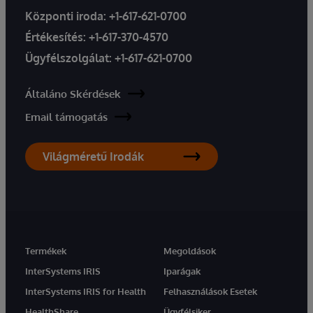
Központi iroda:
+1-617-621-0700
Értékesítés:
+1-617-370-4570
Ügyfélszolgálat:
+1-617-621-0700
Általáno Skérdések
Email támogatás
Világméretű Irodák
Termékek
Megoldások
InterSystems IRIS
Iparágak
InterSystems IRIS for Health
Felhasználások Esetek
HealthShare
Ügyfélsiker