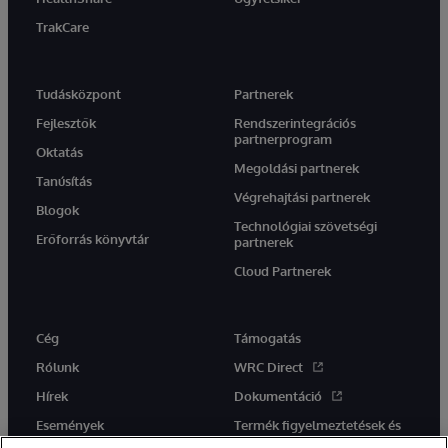
TrakCare
Tudásközpont
Partnerek
Fejlesztők
Rendszerintegrációs
partnerprogram
Oktatás
Megoldási partnerek
Tanúsítás
Végrehajtási partnerek
Blogok
Technológiai szövetségi
Erőforrás könyvtár
partnerek
Cloud Partnerek
Cég
Támogatás
Rólunk
WRC Direct
Hírek
Dokumentáció
Események
Termék figyelmeztetések és
tanácsok