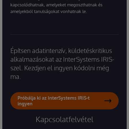
kapcsolódhatnak, amelyeket megoszthatnak és
amelyekből tanulságokat vonhatnak le.
Építsen adatintenzív, küldetéskritikus
alkalmazásokat az InterSystems IRIS-
szel. Kezdjen el ingyen kódolni még
ma.
Próbálja ki az InterSystems IRIS-t
ingyen
Kapcsolatfelvétel