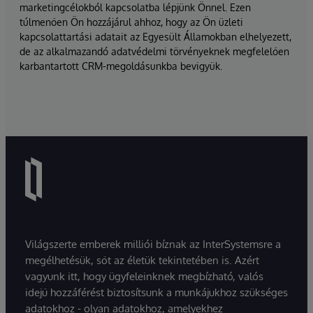
marketingcélokból kapcsolatba lépjünk Önnel. Ezen
túlmenően Ön hozzájárul ahhoz, hogy az Ön üzleti
kapcsolattartási adatait az Egyesült Államokban elhelyezett,
de az alkalmazandó adatvédelmi törvényeknek megfelelően
karbantartott CRM-megoldásunkba bevigyük.
Világszerte emberek milliói bíznak az InterSystemsre a
megélhetésük, sőt az életük tekintetében is. Azért
vagyunk itt, hogy ügyfeleinknek megbízható, valós
idejű hozzáférést biztosítsunk a munkájukhoz szükséges
adatokhoz - olyan adatokhoz, amelyekhez