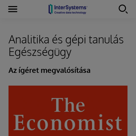
Menu
Skip to content
Analitika és gépi tanulás
Egészségügy
Az ígéret megvalósítása