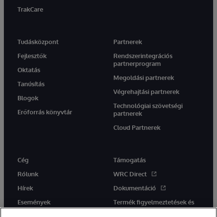
TrakCare
Tudásközpont
Partnerek
Fejlesztők
Rendszerintegrációs
partnerprogram
Oktatás
Megoldási partnerek
Tanúsítás
Végrehajtási partnerek
Blogok
Technológiai szövetségi
Erőforrás könyvtár
partnerek
Cloud Partnerek
Cég
Támogatás
Rólunk
WRC Direct
Hírek
Dokumentáció
Események
Termék figyelmeztetések és
tanácsok
Karrier