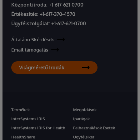
Központi iroda:
+1-617-621-0700
Értékesítés:
+1-617-370-4570
Ügyfélszolgálat:
+1-617-621-0700
Általáno Skérdések
Email támogatás
Világméretű Irodák
Termékek
Megoldások
InterSystems IRIS
Iparágak
InterSystems IRIS for Health
Felhasználások Esetek
HealthShare
Ügyfélsiker