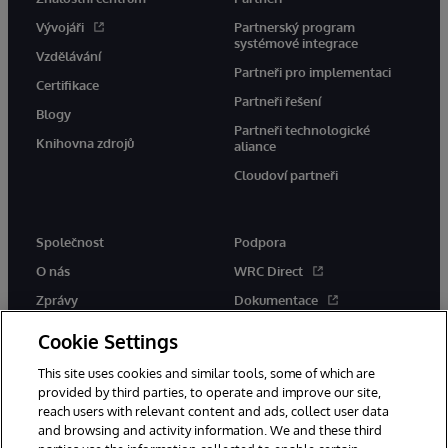
Vývojáři
Partnerský program
systémové integrace
Vzdělávání
Partneři pro implementaci
Certifikace
Partneři řešení
Blogy
Partneři technologické
Knihovna zdrojů
aliance
Cloudoví partneři
Společnost
Podpora
O nás
WRC Direct
Zprávy
Dokumentace
Události
Upozornění a rady týkající se
Cookie Settings
produktů
Kariéra
This site uses cookies and similar tools, some of which are
provided by third parties, to operate and improve our site,
reach users with relevant content and ads, collect user data
and browsing and activity information. We and these third