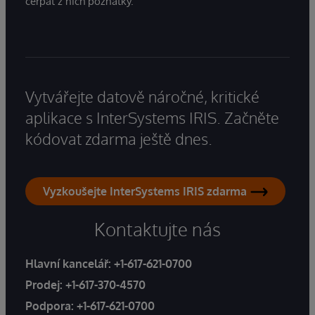
čerpat z nich poznatky.
Vytvářejte datově náročné, kritické
aplikace s InterSystems IRIS. Začněte
kódovat zdarma ještě dnes.
Vyzkoušejte InterSystems IRIS zdarma
Kontaktujte nás
Hlavní kancelář:
+1-617-621-0700
Prodej:
+1-617-370-4570
Podpora:
+1-617-621-0700