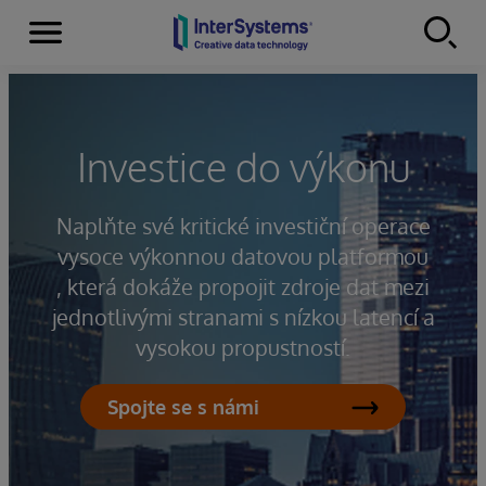
Menu
Skip to content
Investice do výkonu
Naplňte své kritické investiční operace
vysoce výkonnou datovou platformou
, která dokáže propojit zdroje dat mezi
jednotlivými stranami s nízkou latencí a
vysokou propustností.
Spojte se s námi