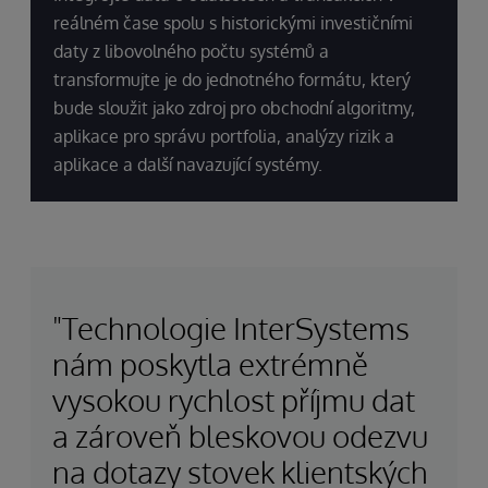
reálném čase spolu s historickými investičními
daty z libovolného počtu systémů a
transformujte je do jednotného formátu, který
bude sloužit jako zdroj pro obchodní algoritmy,
aplikace pro správu portfolia, analýzy rizik a
aplikace a další navazující systémy.
"Technologie InterSystems
nám poskytla extrémně
vysokou rychlost příjmu dat
a zároveň bleskovou odezvu
na dotazy stovek klientských