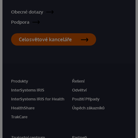
Obecné dotazy
Podpora
Celosvětové kanceláře
Produkty
Řešení
InterSystems IRIS
Odvětví
InterSystems IRIS for Health
Použití Případy
HealthShare
Úspěch zákazníků
TrakCare
Znalostní centrum
Partneři