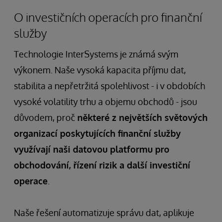
Chooses
O investičních operacích pro finanční
InterSystems
služby
IRIS
to
Technologie InterSystems je známá svým
Future-
výkonem. Naše vysoká kapacita příjmu dat,
Proof
stabilita a nepřetržitá spolehlivost - i v obdobích
its
vysoké volatility trhu a objemu obchodů - jsou
Equity
důvodem, proč
některé z největších světových
Trading
organizací poskytujících finanční služby
Platform
využívají naši datovou platformu pro
obchodování, řízení rizik a další investiční
operace
.
Naše řešení automatizuje správu dat, aplikuje