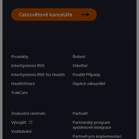
Celosvětové kanceláře
Produkty
Řešení
InterSystems IRIS
Odvětví
InterSystems IRIS for Health
Použití Případy
HealthShare
Úspěch zákazníků
TrakCare
Znalostní centrum
Partneři
Vývojáři
Partnerský program
systémové integrace
Vzdělávání
Partneři pro implementaci