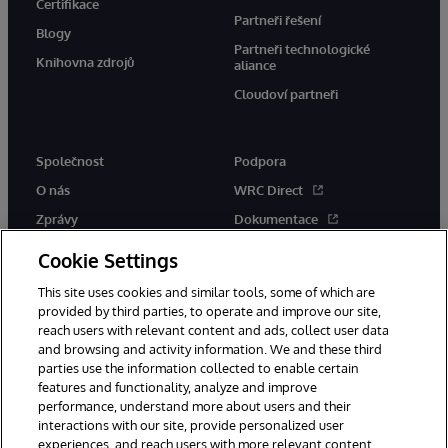
Certifikace
Partneři řešení
Blogy
Partneři technologické
Knihovna zdrojů
aliance
Cloudoví partneři
Společnost
Podpora
O nás
WRC Direct
Zprávy
Dokumentace
Události
Upozornění a rady týkající se
Cookie Settings
produktů
Kariéra
This site uses cookies and similar tools, some of which are
provided by third parties, to operate and improve our site,
reach users with relevant content and ads, collect user data
and browsing and activity information. We and these third
parties use the information collected to enable certain
features and functionality, analyze and improve
performance, understand more about users and their
© 1996-2026 InterSystems Corporation, Boston, MA. Všechna práva
vyhrazena.
interactions with our site, provide personalized user
experiences, and reach users with more relevant content